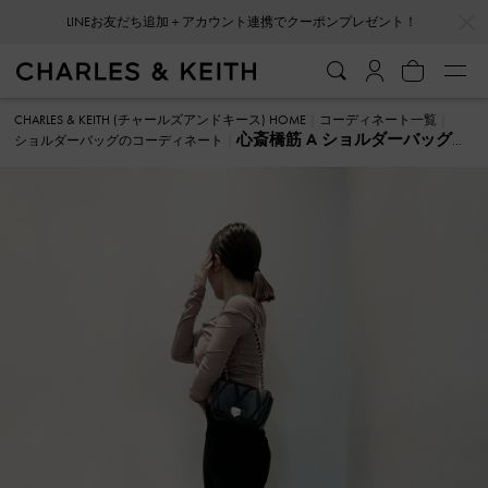
…
…
LINEお友だち追加＋アカウント連携でクーポンプレゼント！
CHARLES & KEITH (チャールズアンドキース) HOME
コーディネート一覧
心斎橋筋 A ショルダーバッグ
ショルダーバッグのコーディネート
のコーディネート