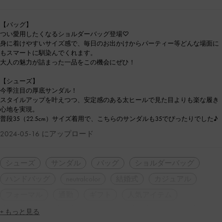
【バッグ】
つい愛用したくなるショルダーバッグ登場♡
身に着けやすいサイズ感で、毎日のお出かけからパーティー等どんな場面に
もスマートに馴染んでくれます。
大人の魅力が詰まった一品をこの機会にぜひ！
【シューズ】
今季注目の厚底サンダル！
スタイルアップを叶えつつ、安定感のある太ヒールで見た目よりも楽な履き
心地を実現。
普段35（22.5cm）サイズ着用で、こちらのサンダルも35でぴったりでした♪
2024-05-16 にアップロード
シューズ
サンダル
バッグ
ショルダーバッグ
ハンドバッグ
neutralcolor
結婚式
カジュアル
フォーマル
通勤
ギフト
人気アイテム
再入荷アイテム
トレンドアイテム
2WAY・3WAY
+ もっと見る