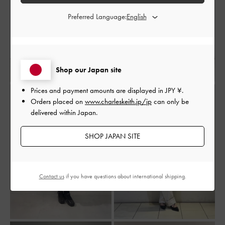
Preferred Language:
Shop our Japan site
Prices and payment amounts are displayed in
JPY ¥
.
Orders placed on
www.charleskeith.jp/jp
can only be
delivered within Japan.
SHOP JAPAN SITE
Contact us
if you have questions about international shipping.