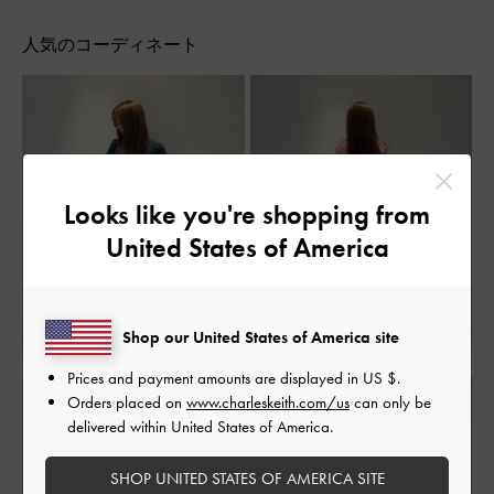
軽量
パーティー
チャンキーヒール
太ヒール
人気のコーディネート
厚底
ストリート
フェミニン
ジェンダーレス
コンサバティブ
ガーリー
シンプル・ベーシック
ミニマル
ナチュラル
スポーティ
アスレジャー
レトロ
ママコーデ
大人コーデ
休日コーデ
マタニティコーデ
海コーデ
春コーデ
夏コーデ
Looks like you're shopping from
秋コーデ
冬コーデ
低身長コーデ
高身長コーデ
United States of America
アウトドア
旅行
デート
女子会
冠婚葬祭
定番アイテム
脚長効果
限定アイテム
通勤コーデ
Shop our United States of America site
Prices and payment amounts are displayed in
US $
.
Orders placed on
www.charleskeith.com/us
can only be
delivered within United States of America.
SHOP UNITED STATES OF AMERICA SITE