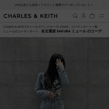
…
…
LINEお友だち追加＋アカウント連携でクーポンプレゼント！
CHARLES & KEITH (チャールズアンドキース) HOME
コーディネート一覧
名古屋栄 SAKURA ミュール のコーデ
ミュールのコーディネート
ィネート