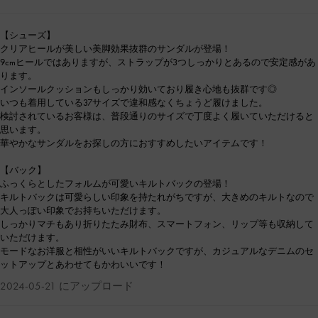
【シューズ】
クリアヒールが美しい美脚効果抜群のサンダルが登場！
9cmヒールではありますが、ストラップが3つしっかりとあるので安定感があ
ります。
インソールクッションもしっかり効いており履き心地も抜群です◎
いつも着用している37サイズで違和感なくちょうど履けました。
検討されているお客様は、普段通りのサイズで丁度よく履いていただけると
思います。
華やかなサンダルをお探しの方におすすめしたいアイテムです！
【バック】
ふっくらとしたフォルムが可愛いキルトバックの登場！
キルトバックは可愛らしい印象を持たれがちですが、大きめのキルトなので
大人っぽい印象でお持ちいただけます。
しっかりマチもあり折りたたみ財布、スマートフォン、リップ等も収納して
いただけます。
モードなお洋服と相性がいいキルトバックですが、カジュアルなデニムのセ
ットアップとあわせてもかわいいです！
2024-05-21 にアップロード