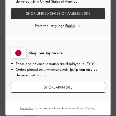
delivered within United States of America.
SHOP UNITED STATES OF AMERICA SITE
Preferred Language:
Shop our Japan site
Prices and payment amounts are displayed in
JPY ¥
.
Orders placed on
www.charleskeith.jp/jp
can only be
delivered within Japan.
SHOP JAPAN SITE
Contact us
if you have questions about international shipping.