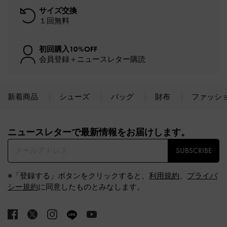
サイズ交換
１回無料
初回購入10%OFF
会員登録＋ニュースレター購読
新着商品
シューズ
バッグ
財布
ファッシ
Site footer
ニュースレターで最新情報をお届けします。​
SUBSCRIBE
※「登録する」ボタンをクリックすると、
利用規約
、
プライバ
シー規約
に同意したものとみなします。