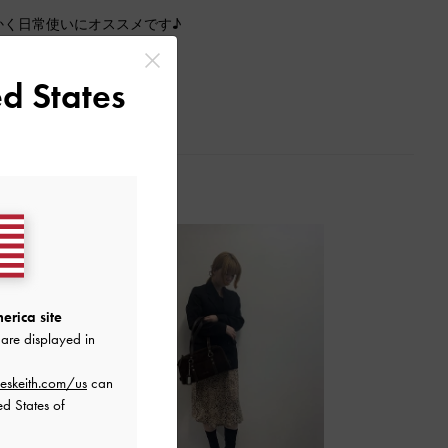
かく日常使いにオススメです♪
ったりなサイズ感でした
d States
erica site
are displayed in
eskeith.com/us
can
ed States of