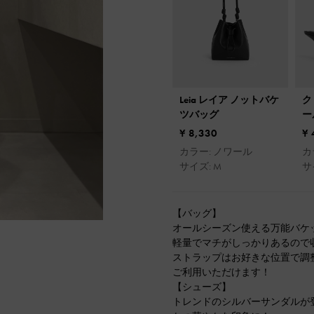
Leia レイア ノットバケ
ク
ツバッグ
ー
¥ 8,330
¥ 
カラー: ノワール
カ
サイズ: M
サイ
【バッグ】
オールシーズン使える万能バケ
軽量でマチがしっかりあるので
ストラップはお好きな位置で調
ご利用いただけます！
【シューズ】
トレンドのシルバーサンダルが