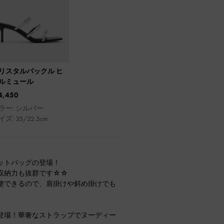
リスタルバックル ヒ
ルミュール
4,450
ラー: シルバー
ズ: 35/22.5cm
ットバッグの登場！
収納力も抜群です☆☆
整できるので、肩掛けや斜め掛けでも
登場！華奢なストラップでヌーディー