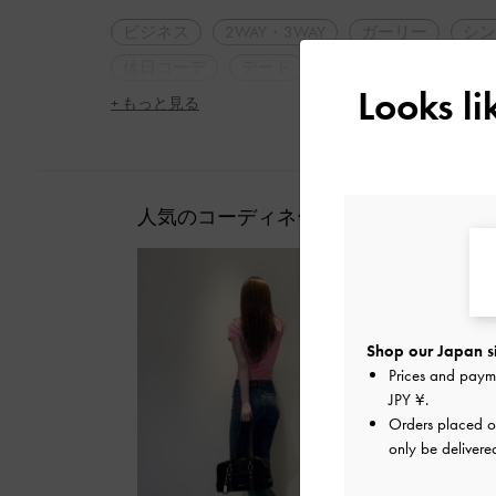
ビジネス
2WAY・3WAY
ガーリー
シン
休日コーデ
デート
女子会
Looks l
+ もっと見る
人気のコーディネート
Shop our Japan s
Prices and paym
JPY ¥
.
Orders placed 
only be delivere