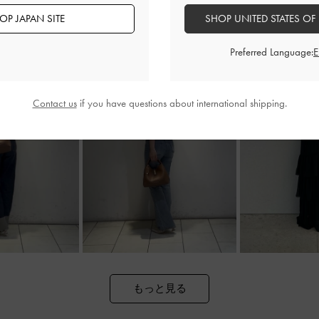
OP JAPAN SITE
SHOP UNITED STATES OF
Preferred Language:
Contact us
if you have questions about international shipping.
もっと見る