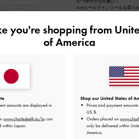
かつ華やかな印象に！
6cmヒールでインソールも柔ら
プル・ベーシック
普段22.5cm、35サイズでぴ
2024-05-24 にアップロード
ike you're shopping from
Unite
of America
ite
Shop our United States of Am
ent amounts are displayed in
Prices and payment amounts 
US $
.
on
www.charleskeith.jp/jp
can
Orders placed on
www.charl
d within Japan.
only be delivered within Unit
America.