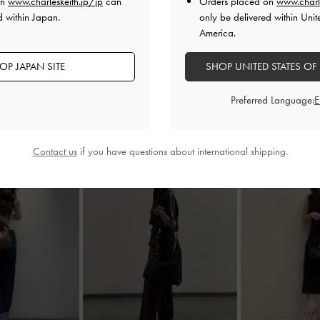
on
www.charleskeith.jp/jp
can
Orders placed on
www.charl
d within Japan.
only be delivered within Unit
America.
OP JAPAN SITE
SHOP UNITED STATES OF
Preferred Language:
Contact us
if you have questions about international shipping.