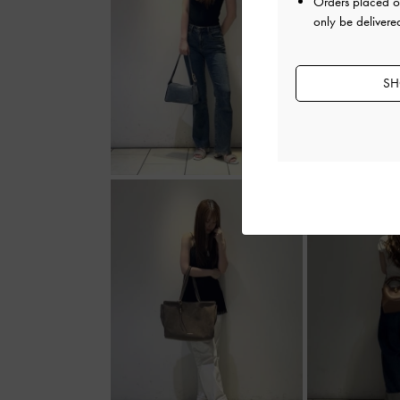
Orders placed 
only be delivere
SH