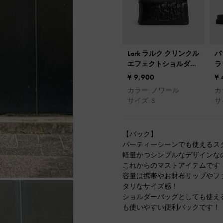
Lark ラルク クリンクル
バ
エフェクトショルダー
ラ
バッグ
¥ 9,900
¥ 
カラー: ノワール
カ
サイズ: S
サイ
【バック】
パーティーシーンでも使えるス
軽量かつシンプルなデザインな
これからのマストアイテムです
容量は携帯やお財布リップやフ
タリなサイズ感！
ショルダーバッグとしても使える
も使いやすい便利バックです！