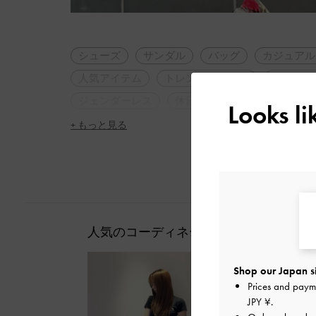
シューズ
サンダル
バッグ
カジュアル
人気アイテム
トレンドアイテム
2WAY・3
ジェンダーレス
休日コーデ
夏コーデ
Looks l
アウトドア
旅行
デート
女子会
+ もっと見る
脚長効果
人気のコーディネート
Shop our Japan s
Prices and paym
JPY ¥
.