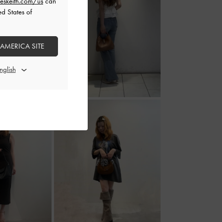
eskeith.com/us
can
ed States of
 AMERICA SITE