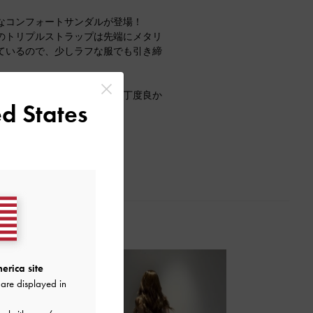
なコンフォートサンダルが登場！
のトリプルストラップは先端にメタリ
ているので、少しラフな服でも引き締
い楽な履き心地もポイント！
スを履いても３７のサイズで丁度良か
d States
erica site
are displayed in