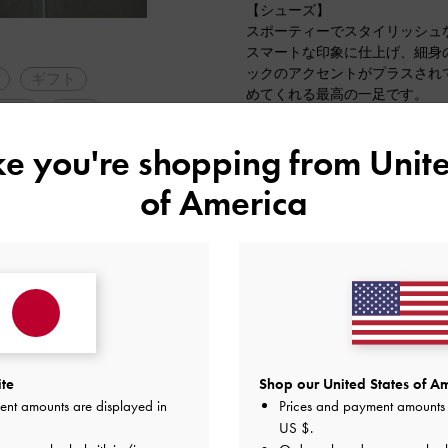
【シューズ】
スポーティーでスタイリッシュ
スマートな印象に仕上げ、細身
ックのアクセントがプラスされ
ギフト
めてくれる最高の一足です。
WAY
軽量
とても軽量ので、ストレスのな
普段３７を履きますが、ソック
低身長コーデ
ike you're shopping from
Unite
ったです！
定番アイテム
of America
2024-05-27 にアップロード
ite
Shop our United States of Am
ent amounts are displayed in
Prices and payment amounts 
US $
.