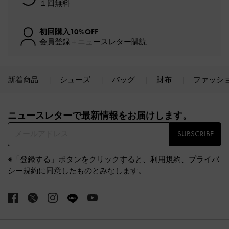
１回無料
初回購入10%OFF
会員登録＋ニュースレター購読
新着商品
シューズ
バッグ
財布
ファッシ
Site footer
ニュースレターで最新情報をお届けします。​
SUBSCRIBE
※「登録する」ボタンをクリックすると、
利用規約
、
プライバ
シー規約
に同意したものとみなします。