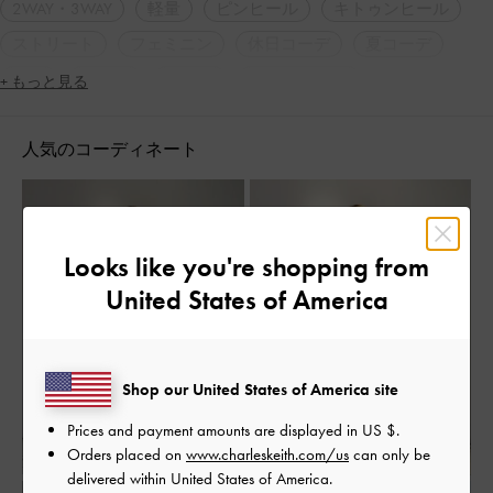
2WAY・3WAY
軽量
ピンヒール
キトゥンヒール
ストリート
フェミニン
休日コーデ
夏コーデ
旅行
デート
女子会
定番アイテム
+ もっと見る
人気のコーディネート
Looks like you're shopping from
United States of America
Shop our United States of America site
Prices and payment amounts are displayed in
US $
.
Orders placed on
www.charleskeith.com/us
can only be
delivered within United States of America.