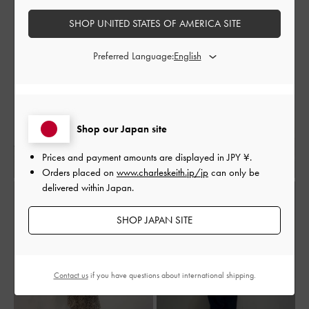
SHOP UNITED STATES OF AMERICA SITE
Preferred Language:
Shop our Japan site
Prices and payment amounts are displayed in
JPY ¥
.
Orders placed on
www.charleskeith.jp/jp
can only be
delivered within Japan.
SHOP JAPAN SITE
Contact us
if you have questions about international shipping.