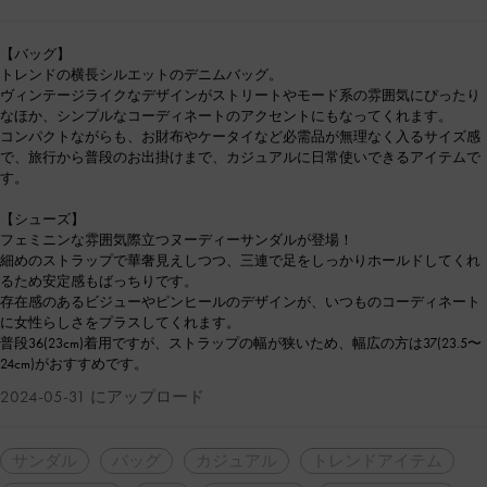
【バッグ】
トレンドの横長シルエットのデニムバッグ。
ヴィンテージライクなデザインがストリートやモード系の雰囲気にぴったり
なほか、シンプルなコーディネートのアクセントにもなってくれます。
コンパクトながらも、お財布やケータイなど必需品が無理なく入るサイズ感
で、旅行から普段のお出掛けまで、カジュアルに日常使いできるアイテムで
す。
【シューズ】
フェミニンな雰囲気際立つヌーディーサンダルが登場！
細めのストラップで華奢見えしつつ、三連で足をしっかりホールドしてくれ
るため安定感もばっちりです。
存在感のあるビジューやピンヒールのデザインが、いつものコーディネート
に女性らしさをプラスしてくれます。
普段36(23cm)着用ですが、ストラップの幅が狭いため、幅広の方は37(23.5〜
24cm)がおすすめです。
2024-05-31 にアップロード
サンダル
バッグ
カジュアル
トレンドアイテム