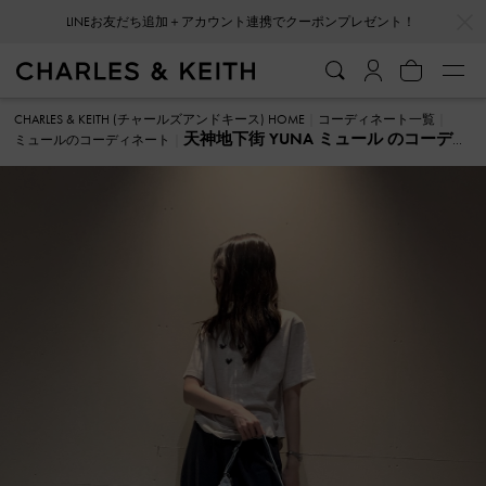
…
…
LINEお友だち追加＋アカウント連携でクーポンプレゼント！
CHARLES & KEITH (チャールズアンドキース) HOME
コーディネート一覧
天神地下街 YUNA ミュール のコーディ
ミュールのコーディネート
ネート