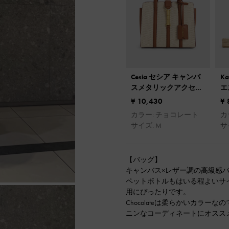
Cesia セシア キャンバ
K
スメタリックアクセン
エ
トトートバッグ
ル
¥ 10,430
¥ 
カラー: チョコレート
カ
サイズ: M
サイ
【バッグ】
キャンバス×レザー調の高級感
ペットボトルもはいる程よいサ
用にぴったりです。
Chocolateは柔らかいカラ
ニンなコーディネートにオスス