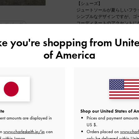
【シューズ】
ジュートソールが夏らしいフラ
シンプルなデザインですが、ゴ
コーディネートのアクセントに
ンドバッグ
普段は35/22.5サイズを着用
ラル
です♡
ike you're shopping from
Unite
2024-06-18 にアップロード
of America
ite
Shop our United States of Am
ent amounts are displayed in
Prices and payment amounts 
US $
.
on
www.charleskeith.jp/jp
can
Orders placed on
www.charl
d within Japan.
only be delivered within Unit