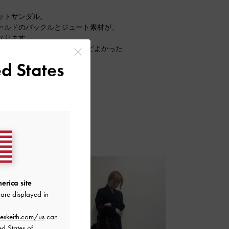
ットサンダル。
ールドのバックルとジュート素材が、
なります。
していて、こちらも35がちょうどよかった
d States
erica site
are displayed in
eskeith.com/us
can
ed States of