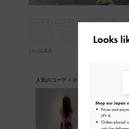
シューズ
バッグ
ショルダーバッグ
ハ
カジュアル
2WAY・3WAY
厚底
ナチュ
Looks l
休日コーデ
低身長コーデ
旅行
+ もっと見る
人気のコーディネート
Shop our Japan s
Prices and paym
JPY ¥
.
Orders placed 
only be delivere