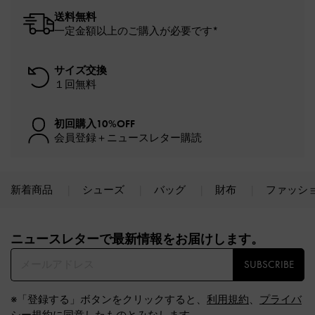
送料無料
一定金額以上のご購入が必要です*
サイズ交換
１回無料
初回購入10%OFF
会員登録＋ニュースレター購読
新着商品
シューズ
バッグ
財布
ファッシ
Site footer
ニュースレターで最新情報をお届けします。​
SUBSCRIBE
※「登録する」ボタンをクリックすると、
利用規約
、
プライバ
シー規約
に同意したものとみなします。