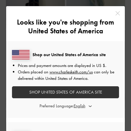
Looks like you're shopping from
United States of America
Shop our United States of America site
Prices and payment amounts are displayed in
US $
.
Orders placed on
www.charleskeith.com/us
can only be
delivered within United States of America.
SHOP UNITED STATES OF AMERICA SITE
Preferred Language: