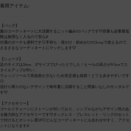
着用アイテム:
【バッグ】
夏のコーディネートに大活躍するニット編みのバッグです♡容量も必要最低
限は無理なく入るので安心♪
付属のポーチも便利です◎手持ち・肩がけ・斜めがけの3wayで使えるので、
さまざまなコーディネートにマッチします♡
【シューズ】
足のサイズは24cm、37サイズでぴったりでした！ヒールの高さが9.5cmでス
タイルアップが叶い、
ウェッジソールで高低差が少ないため安定感も抜群！とても歩きやすいです
◎
流行り廃りのないデザインで毎年夏に活躍すること間違いなしのサンダルで
す♡
【アクセサリー】
ゴールドチェーンにストーンが付いており、シンプルながらデザイン性のあ
る魅力的なアクセサリーです♡ネックレス・ブレスレット・リングのセット
で付けるとオシャレ度UP◎どんなコーディネートにも合わせやすく、アクセ
ントになります♪