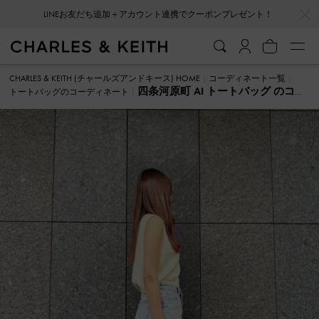
…
…
LINEお友だち追加＋アカウント連携でクーポンプレゼント！
CHARLES & KEITH (チャールズアンドキース) HOME
コーディネート一覧
四条河原町 AI トートバッグ のコー
トートバッグのコーディネート
ディネート