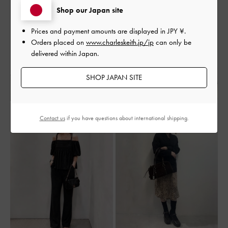
Shop our Japan site
Prices and payment amounts are displayed in
JPY ¥
.
Orders placed on
www.charleskeith.jp/jp
can only be
delivered within Japan.
SHOP JAPAN SITE
Contact us
if you have questions about international shipping.