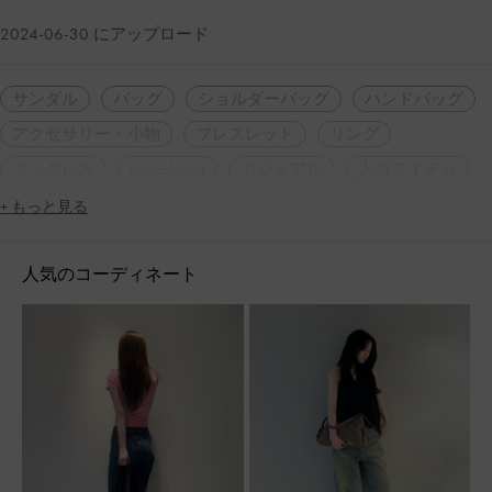
2024-06-30 にアップロード
サンダル
バッグ
ショルダーバッグ
ハンドバッグ
アクセサリー・小物
ブレスレット
リング
ネックレス
neutralcolor
カジュアル
人気アイテム
再入荷アイテム
トレンドアイテム
2WAY・3WAY
+ もっと見る
軽量
厚底
フェミニン
ナチュラル
人気のコーディネート
アスレジャー
ママコーデ
大人コーデ
休日コーデ
海コーデ
山コーデ
春コーデ
夏コーデ
アウトドア
旅行
デート
女子会
脚長効果