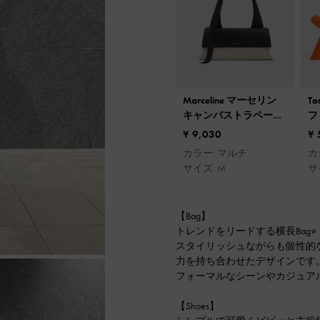
Marceline マーセリン
T
キャンバストラペーズ
フ
ショルダーバッグ
ー
¥ 9,030
¥ 
カラー: マルチ
カ
サイズ: M
サ
【Bag】
トレンドをリードする横長Bag⭐︎
スタイリッシュながらも個性的
力を持ち合わせたデザインです
フォーマルなシーンやカジュア
【Shoes】