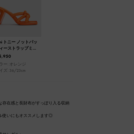
oni トニー ノットパッ
ィーストラップミュ
ル
5,950
ラー: オレンジ
イズ: 36/23cm
な存在感と長財布がすっぽり入る収納
。
ル使いにもオススメします◎