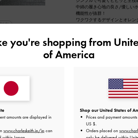
シンプルで可愛くビビッと主役級
中綿の履き心地の良さ/優しい
機能性が抜群！
ワクワクするデザインとオレン
財布
す☀︎
普段サンダルは35／22.5cm
スクエアトゥ
ike you're shopping from
Unite
してくれるため36/23cmがジ
デ
旅行
2024-06-28 にアップロード
of America
ite
Shop our United States of Am
ent amounts are displayed in
Prices and payment amounts 
US $
.
on
www.charleskeith.jp/jp
can
Orders placed on
www.charl
d within Japan.
only be delivered within Unit