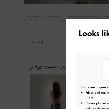
サンダル
バッグ
ショルダーバッグ
長
カジュアル
フォーマル
トレンドアイテム
Looks l
シンプル・ベーシック
ナチュラル
夏コー
+ もっと見る
人気のコーディネート
Shop our Japan s
Prices and paym
JPY ¥
.
Orders placed 
only be delivere