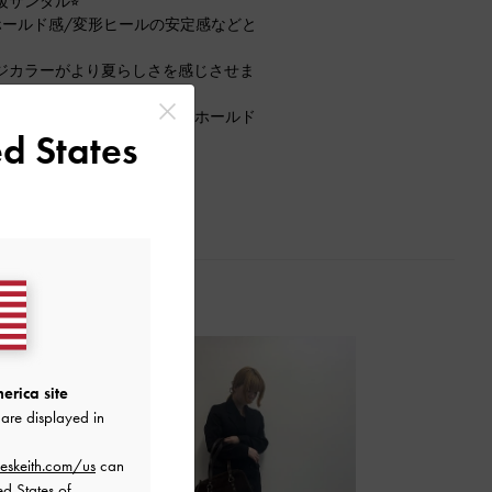
サンダル⭐︎
ホールド感/変形ヒールの安定感などと
ジカラーがより夏らしさを感じさせま
ですが、肉厚の中綿がしっかりとホールド
d States
ャストでした◎
erica site
are displayed in
eskeith.com/us
can
ed States of