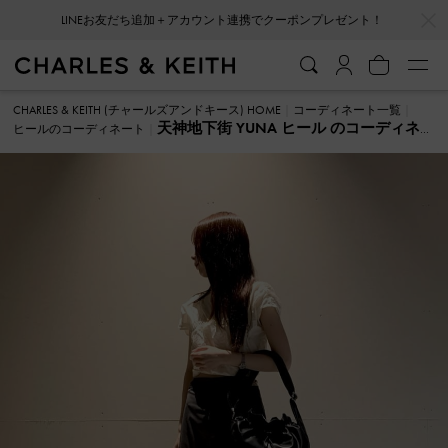
…
…
LINEお友だち追加＋アカウント連携でクーポンプレゼント！
会員登録＋ニュースレター登録で10%OFFクーポンプレゼント！
CHARLES & KEITH (チャールズアンドキース) HOME
コーディネート一覧
天神地下街 YUNA ヒール のコーディネ
ヒールのコーディネート
ート