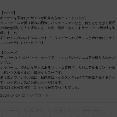
【バッグ】
ギャザーを寄せたデザインが印象的なルーシュドバッグ。
ペットボトルや折り畳みの日傘、ハンディファンなど、何かとかさばる夏用
小物が無理なく入る収納力と、自由に調節できるストラップで、機能性を追
求しました。
柔らかく丸みのあるシルエットで、ワンピースやブラウスと合わせたフェミ
ニンコーデにもぴったりです。
【シューズ】
アッパーのリボンとトゥキャップで、トレンドのバレエコアを取り入れたパ
ンプス。
シルバーは、控えめな光沢のあるマットな質感で、カジュアルダウンした落
ち着いたスタイルにも最適なカラーです。
夏は素足でサンダル風に、秋以降はソックスと合わせて雰囲気を変えること
で、シーズンレスにお使いいただけます。
普段36(23cm)着用で、こちらも36でぴったりでした。
2024-07-29 にアップロード
シューズ
パンプス
バッグ
ショルダーバッグ