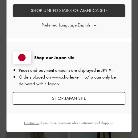
SHOP UNITED STATES OF AMERICA SITE
Preferred Language:
Shop our Japan site
Prices and payment amounts are displayed in
JPY ¥
.
Orders placed on
www.charleskeith.jp/jp
can only be
delivered within Japan.
SHOP JAPAN SITE
Contact us
if you have questions about international shipping.