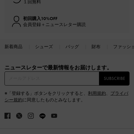
１回無料
初回購入10%OFF
会員登録＋ニュースレター購読
新着商品
シューズ
バッグ
財布
ファッシ
Site footer
ニュースレターで最新情報をお届けします。​
SUBSCRIBE
※「登録する」ボタンをクリックすると、
利用規約
、
プライバ
シー規約
に同意したものとみなします。