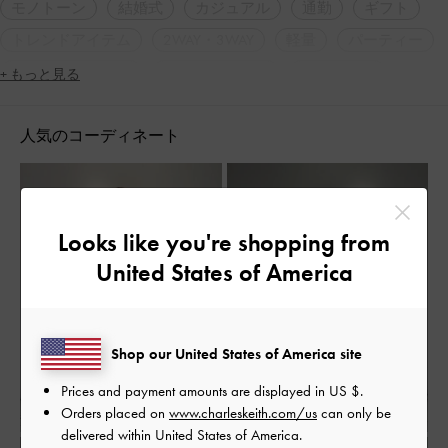
モノトーン
結婚式
カジュアル
通勤
ギフト
トレンドアイテム
2WAY・3WAY
軽量
パーティー
ポインテッドトゥ
キトゥンヒール
フェミニン
+ もっと見る
ガーリー
シンプル・ベーシック
ミニマル
人気のコーディネート
ナチュラル
大人コーデ
休日コーデ
デート
女子会
Looks like you're shopping from
United States of America
Shop our United States of America site
Prices and payment amounts are displayed in
US $
.
Orders placed on
www.charleskeith.com/us
can only be
delivered within United States of America.