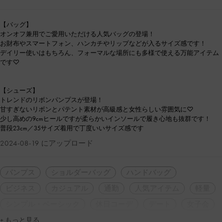
【バッグ】
オンオフ兼用でご愛用いただける人気バッグの登場！
お財布やスマートフォン、ハンカチやリップなどが入るサイズ感です！
デイリー使いはもちろん、フォーマルな場所にも多様で使える万能アイテム
です♡
【シューズ】
トレンドのリボンパンプスが登場！
甘すぎないリボンとパテント素材が高級感と女性らしい雰囲気に♡
少し高めの9cmヒールですが柔らかいインソールで履き心地も抜群です！
普段23cm／35サイズ着用で丁度いいサイズ感です
2024-08-19 にアップロード
パンプス
ショルダーバッグ
ハンドバッグ
ビジネス
カジュアル
通勤
人気アイテム
軽量
シンプル・ベーシック
休日コーデ
デート
女子会
+ もっと見る