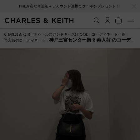
…
…
LINEお友だち追加＋アカウント連携でクーポンプレゼント！
CHARLES & KEITH (チャールズアンドキース) HOME
コーディネート一覧
神戸三宮センター街 R 再入荷 のコーデ
再入荷のコーディネート
ィネート