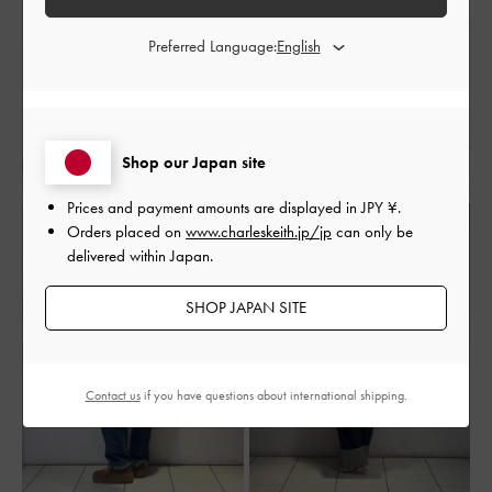
Preferred Language:
Shop our Japan site
Prices and payment amounts are displayed in
JPY ¥
.
Orders placed on
www.charleskeith.jp/jp
can only be
delivered within Japan.
SHOP JAPAN SITE
Contact us
if you have questions about international shipping.