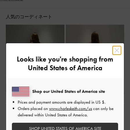
人気のコーディネート
Looks like you're shopping from
United States of America
Shop our United States of America site
Prices and payment amounts are displayed in
US $
.
Orders placed on
www.charleskeith.com/us
can only be
delivered within United States of America.
SHOP UNITED STATES OF AMERICA SITE