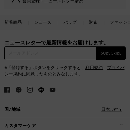
会員登録＋ニュースレター購読
新着商品
シューズ
バッグ
財布
ファッシ
Site footer
ニュースレターで最新情報をお届けします。​
SUBSCRIBE
※「登録する」ボタンをクリックすると、
利用規約
、
プライバ
シー規約
に同意したものとみなします。
国/地域:
日本,
JPY ¥
カスタマーケア