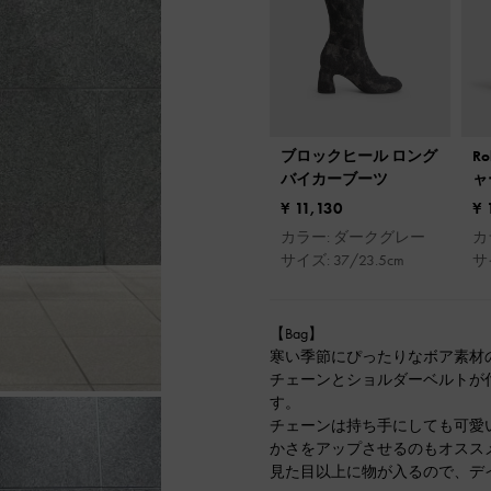
ブロックヒール ロング
R
バイカーブーツ
ャ
ン
¥ 11,130
¥ 
カラー: ダークグレー
カ
サイズ: 37/23.5cm
サ
【Bag】
寒い季節にぴったりなボア素材の
チェーンとショルダーベルトが付
す。
チェーンは持ち手にしても可愛
かさをアップさせるのもオススメ
見た目以上に物が入るので、デ