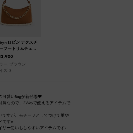
obyn ロビン テクスチ
ーフートリムチェー
ハンドルバッグ
12,900
ラー: ブラウン
イズ: S
可愛いBagが新登場❤︎
属なので、3Wayで使えるアイテムで
いですが、モチーフとしてつけて華や
です⭐︎
イリー使いもしやすいアイテムです♩