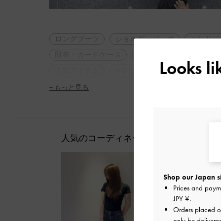
ロングブーツ
ショルダーバッグ
ハンドバ
財布・カードケース
ミニ財布
カードケー
Looks l
人気アイテム
トレンドアイテム
2WAY・3
チャンキーヒール
太ヒール
フェミニン
+ もっと見る
シンプル・ベーシック
ナチュラル
大人コ
冬コーデ
旅行
デート
女子会
定
脚長効果
人気のコーディネート
Shop our Japan s
Prices and paym
JPY ¥
.
Orders placed 
only be delivere