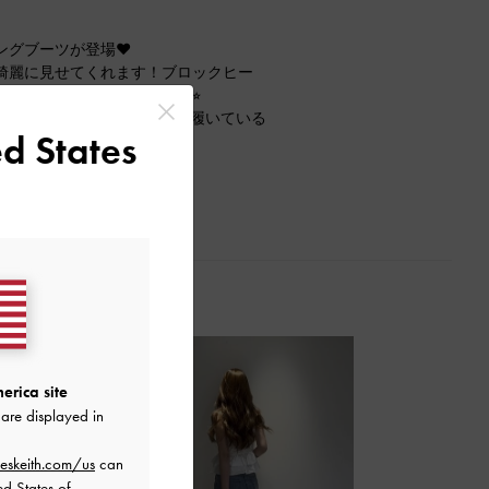
グブーツが登場❤︎
綺麗に見せてくれます！ブロックヒー
く、とても歩きやすいです⭐︎
おり、今回は中に厚手の靴下を履いている
d States
サイズ感でした！
erica site
are displayed in
eskeith.com/us
can
ed States of