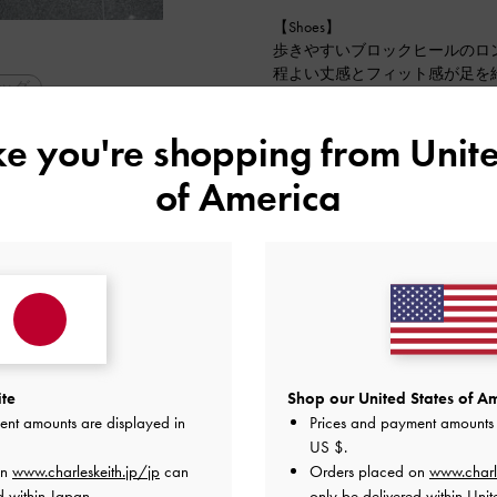
【Shoes】
歩きやすいブロックヒールのロン
程よい丈感とフィット感が足を
ッグ
ルなので長時間歩いても疲れにく
普段は23.5センチを着用して
ス
カジュアル
ike you're shopping from
Unite
為37（24センチ）で丁度良い
WAY
2024-10-21 にアップロード
of America
ーデ
秋コーデ
番アイテム
ite
Shop our United States of Am
ent amounts are displayed in
Prices and payment amounts 
US $
.
on
www.charleskeith.jp/jp
can
Orders placed on
www.charl
d within Japan.
only be delivered within Unit