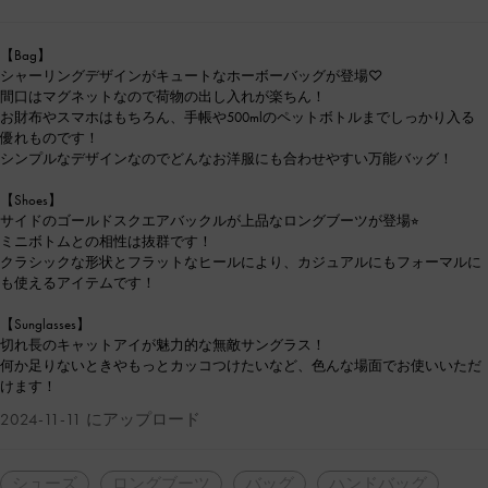
【Bag】
シャーリングデザインがキュートなホーボーバッグが登場♡
間口はマグネットなので荷物の出し入れが楽ちん！
お財布やスマホはもちろん、手帳や500mlのペットボトルまでしっかり入る
優れものです！
シンプルなデザインなのでどんなお洋服にも合わせやすい万能バッグ！
【Shoes】
サイドのゴールドスクエアバックルが上品なロングブーツが登場⭐︎
ミニボトムとの相性は抜群です！
クラシックな形状とフラットなヒールにより、カジュアルにもフォーマルに
も使えるアイテムです！
【Sunglasses】
切れ長のキャットアイが魅力的な無敵サングラス！
何か足りないときやもっとカッコつけたいなど、色んな場面でお使いいただ
けます！
2024-11-11 にアップロード
シューズ
ロングブーツ
バッグ
ハンドバッグ