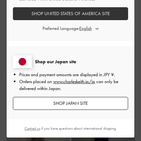
SHOP UNITED STATES OF AMERICA SITE
Preferred Language:
Shop our Japan site
Prices and payment amounts are displayed in
JPY ¥
.
Orders placed on
www.charleskeith.jp/jp
can only be
delivered within Japan.
SHOP JAPAN SITE
Contact us
if you have questions about international shipping.