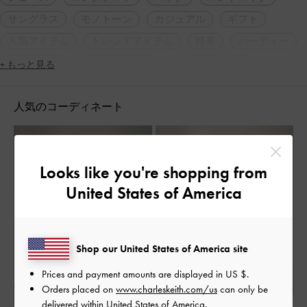
サングラス
モノトーン
カジュアル
ギフト
人気アイテム
トレンドアイテム
軽量
パーティー
ストリート
ジェンダーレス
コンサバティブ
+ もっと見る
ガーリー
シンプル・ベーシック
ナチュラル
人気のコーディネート
スポーティ
休日コーデ
低身長コーデ
旅行
デート
女子会
定番アイテム
脚長効果
Looks like you're shopping from
United States of America
Shop our United States of America site
Prices and payment amounts are displayed in
US $
.
Orders placed on
www.charleskeith.com/us
can only be
delivered within United States of America.