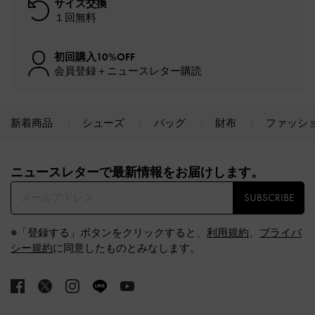
サイズ交換
１回無料
初回購入10%OFF
会員登録＋ニュースレター購読
新着商品
シューズ
バッグ
財布
ファッシ
Site footer
ニュースレターで最新情報をお届けします。​
SUBSCRIBE
※「登録する」ボタンをクリックすると、
利用規約
、
プライバ
シー規約
に同意したものとみなします。