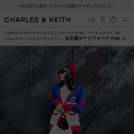
…
…
LINEお友だち追加＋アカウント連携でクーポンプレゼント！
CHARLES & KEITH (チャールズアンドキース) HOME
コーディネート一覧
名古屋ゲートウォーク FUKI シ
ショルダーバッグのコーディネート
ョルダーバッグ のコーディネート