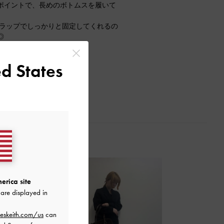
ポイントで、長めのボトムスを履いて
トラップでしっかりと固定してくれるの
◎
ぴったりでした！
d States
erica site
are displayed in
eskeith.com/us
can