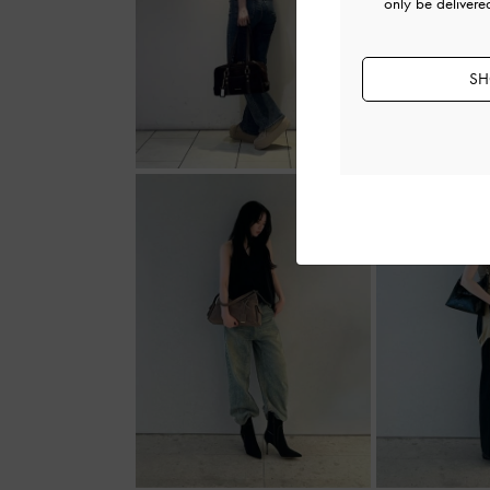
only be delivere
SH