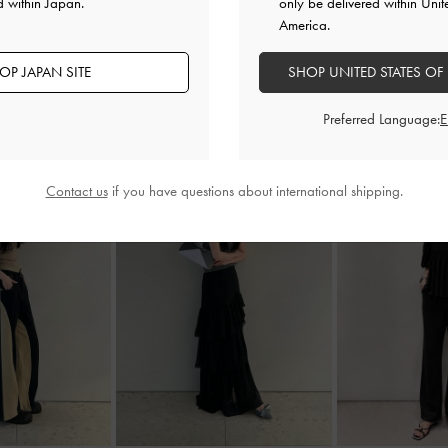
d within Japan.
only be delivered within Unit
America.
OP JAPAN SITE
SHOP UNITED STATES OF
Preferred Language:
Contact us
if you have questions about international shipping.