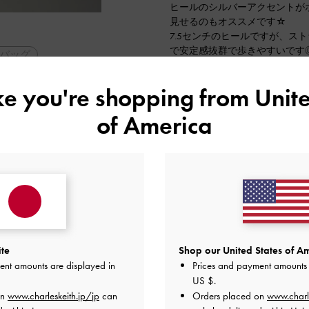
ヒールのシルバーアクセントが
見せるのもオススメです☆
7.5センチのヒールですが、ス
で安定感抜群で歩きやすいです
バッグ
普段23.0/36の普段サイズで
ジュアル
ike you're shopping from
Unite
テム
軽量
2024-11-07 にアップロード
of America
ル・ベーシック
子会
脚長効果
ite
Shop our United States of Am
ent amounts are displayed in
Prices and payment amounts 
US $
.
on
www.charleskeith.jp/jp
can
Orders placed on
www.charl