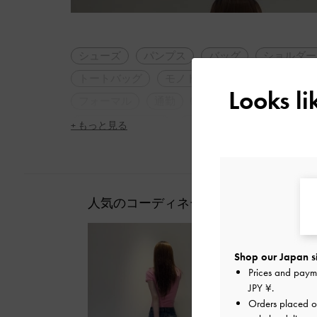
シューズ
パンプス
バッグ
ショルダー
トートバッグ
モノトーン
ビジネス
カ
Looks l
フォーマル
通勤
A4サイズ
人気アイ
ポインテッドトゥ
デザインヒール
シンプ
+ もっと見る
ミニマル
大人コーデ
低身長コーデ
女
通勤コーデ
人気のコーディネート
Shop our Japan s
Prices and paym
JPY ¥
.
Orders placed 