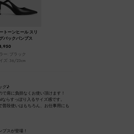
ートーンヒール スリ
グバックパンプス
4,950
ラー: ブラック
イズ: 36/23cm
ッグ♪
ので肩に負担なくお使い頂けます！
Padならすっぽり入るサイズ感です。
で普段使いはもちろん、お仕事用にも
ンプスが登場！