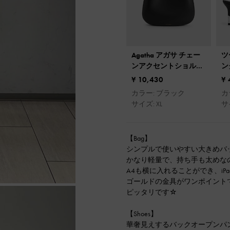
Agatha アガサ チェー
ツ
ンアクセントショルダ
ン
ーバッグ
¥ 10,430
¥ 
カラー: ブラック
カ
サイズ: XL
サ
【Bag】
シンプルで使いやすい大きめバ
かなり軽量で、持ち手も太めな
A4も横に入れることができ、i
ゴールドの金具がワンポイント
ピッタリです☆
【Shoes】
華奢見えするバックオープンパ