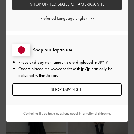
SHOP UNITED STATES OF AMERICA SITE
Preferred Language:
Shop our Japan site
Prices and payment amounts are displayed in
JPY ¥
.
Orders placed on
www.charleskeith.jp/jp
can only be
delivered within Japan.
SHOP JAPAN SITE
Contact us
if you have questions about international shipping.