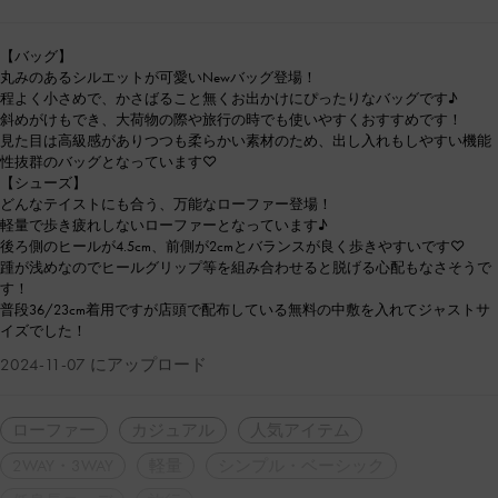
【バッグ】
丸みのあるシルエットが可愛いNewバッグ登場！
程よく小さめで、かさばること無くお出かけにぴったりなバッグです♪
斜めがけもでき、大荷物の際や旅行の時でも使いやすくおすすめです！
見た目は高級感がありつつも柔らかい素材のため、出し入れもしやすい機能
性抜群のバッグとなっています♡
【シューズ】
どんなテイストにも合う、万能なローファー登場！
軽量で歩き疲れしないローファーとなっています♪
後ろ側のヒールが4.5cm、前側が2cmとバランスが良く歩きやすいです♡
踵が浅めなのでヒールグリップ等を組み合わせると脱げる心配もなさそうで
す！
普段36/23cm着用ですが店頭で配布している無料の中敷を入れてジャストサ
イズでした！
2024-11-07 にアップロード
ローファー
カジュアル
人気アイテム
2WAY・3WAY
軽量
シンプル・ベーシック