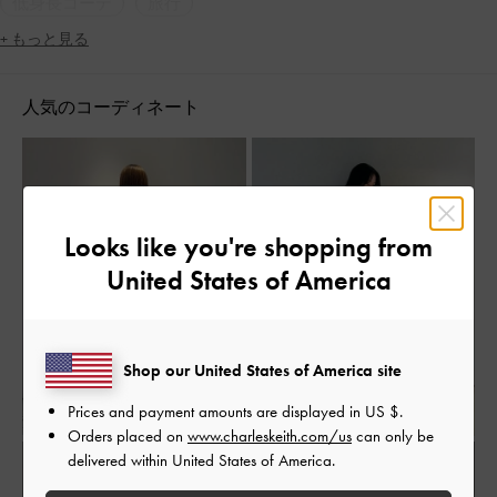
低身長コーデ
旅行
+ もっと見る
人気のコーディネート
Looks like you're shopping from
United States of America
Shop our United States of America site
Prices and payment amounts are displayed in
US $
.
Orders placed on
www.charleskeith.com/us
can only be
delivered within United States of America.