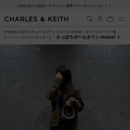
…
…
LINEお友だち追加＋アカウント連携でクーポンプレゼント！
CHARLES & KEITH (チャールズアンドキース) HOME
コーディネート一覧
さっぽろポールタウン MOMO トー
トートバッグのコーディネート
トバッグ のコーディネート