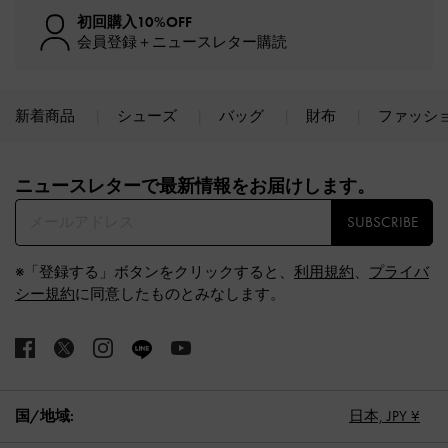
初回購入10%OFF
会員登録＋ニュースレター購読
新着商品
シューズ
バッグ
財布
ファッシ
Site footer
ニュースレターで最新情報をお届けします。​
SUBSCRIBE
※「登録する」ボタンをクリックすると、
利用規約
、
プライバ
シー規約
に同意したものとみなします。
国/地域:
日本,
JPY ¥