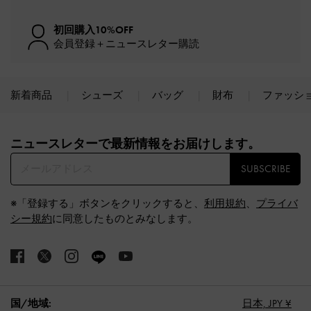
初回購入10%OFF
会員登録＋ニュースレター購読
新着商品
シューズ
バッグ
財布
ファッシ
Site footer
ニュースレターで最新情報をお届けします。​
SUBSCRIBE
※「登録する」ボタンをクリックすると、
利用規約
、
プライバ
シー規約
に同意したものとみなします。
国/地域:
日本,
JPY ¥