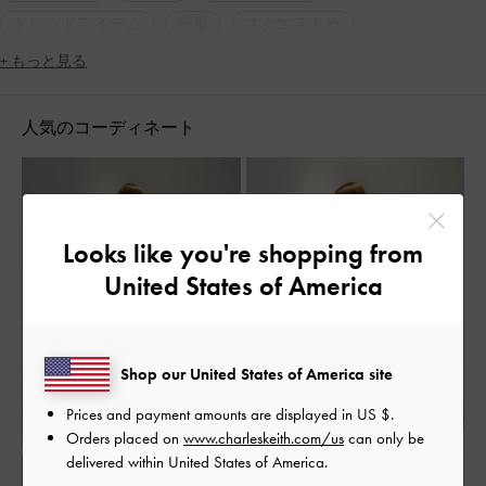
トレンドアイテム
軽量
スクエアトゥ
シンプル・ベーシック
大人コーデ
休日コーデ
+ もっと見る
秋コーデ
冬コーデ
高身長コーデ
旅行
女子会
人気のコーディネート
定番アイテム
脚長効果
Looks like you're shopping from
United States of America
Shop our United States of America site
Prices and payment amounts are displayed in
US $
.
Orders placed on
www.charleskeith.com/us
can only be
delivered within United States of America.