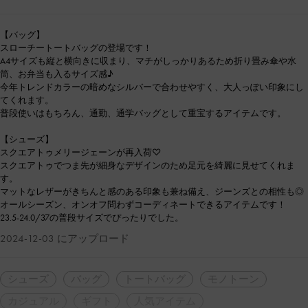
【バッグ】
スローチートートバッグの登場です！
A4サイズも縦と横向きに収まり、マチがしっかりあるため折り畳み傘や水
筒、お弁当も入るサイズ感♪
今年トレンドカラーの暗めなシルバーで合わせやすく、大人っぽい印象にし
てくれます。
普段使いはもちろん、通勤、通学バッグとして重宝するアイテムです。
【シューズ】
スクエアトゥメリージェーンが再入荷♡
スクエアトゥでつま先が細身なデザインのため足元を綺麗に見せてくれま
す。
マットなレザーがきちんと感のある印象も兼ね備え、ジーンズとの相性も◎
オールシーズン、オンオフ問わずコーディネートできるアイテムです！
23.5-24.0/37の普段サイズでぴったりでした。
2024-12-03 にアップロード
シューズ
バッグ
トートバッグ
モノトーン
カジュアル
ギフト
人気アイテム