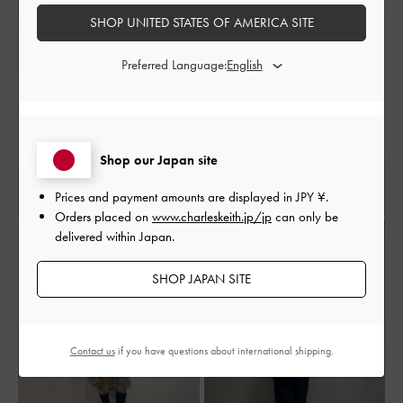
SHOP UNITED STATES OF AMERICA SITE
Preferred Language:
Shop our Japan site
Prices and payment amounts are displayed in
JPY ¥
.
Orders placed on
www.charleskeith.jp/jp
can only be
delivered within Japan.
SHOP JAPAN SITE
Contact us
if you have questions about international shipping.