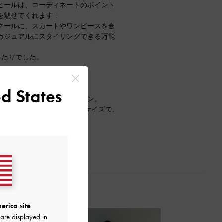
ヒールは、コーディネートのポイント
を魅せてくれます！
クールに、スカートやワンピースを合
カジュアルにスタイリングできる万能
でぴったりでした。
トが到着。
d States
ディは目を惹く上品なデザイン。
できる3つ折りのミニマルなサイズで、
erica site
are displayed in