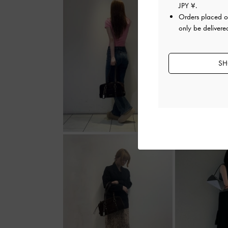
JPY ¥
.
Orders placed 
only be delivere
SH