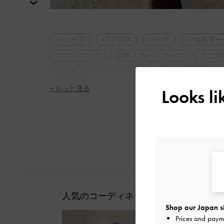
次
シューズ
パンプス
バッグ
ショルダー
ハンドバッグ
財布・カードケース
ミニ財
ビジネス
フォーマル
通勤
ギフト
再入荷アイテム
トレンドアイテム
2WAY
+ もっと見る
Looks l
ポインテッドトゥ
デザインヒール
シンプ
大人コーデ
休日コーデ
秋コーデ
冬コ
高身長コーデ
旅行
デート
女子会
脚長効果
通勤コーデ
人気のコーディネート
Shop our Japan s
Prices and paym