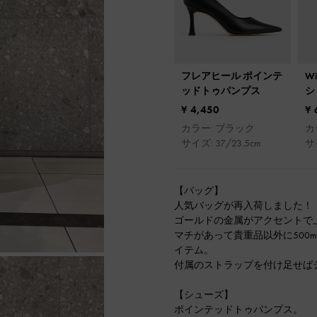
フレアヒール ポインテ
W
ッドトゥパンプス
シ
¥ 4,450
¥ 
カラー: ブラック
カ
サイズ: 37/23.5cm
サ
【バッグ】
人気バッグが再入荷しました！
ゴールドの金属がアクセントで
マチがあって貴重品以外に500
イテム。
付属のストラップを付け足せば
【シューズ】
ポインテッドトゥパンプス。