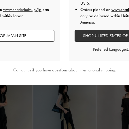
US $
.
on
www.charleskeith.jp/jp
can
Orders placed on
www.charl
d within Japan.
only be delivered within Unit
America.
OP JAPAN SITE
SHOP UNITED STATES OF
Preferred Language:
Contact us
if you have questions about international shipping.