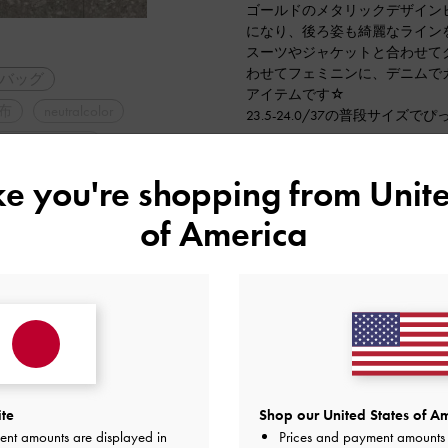
ゴールドのメタリックデザイン
になり、後ろ姿も綺麗なライン
スーツやジャケットと合わせて
わせてフェミニンに、デニムで
バッグ
アイテムです☆
布
neutralcolor
23.5-24.0/37の普段サイズ
人気アイテム
【ウォレット】
・3WAY
軽量
メタリックアクセントウォレッ
ike you're shopping from
Unite
今年トレンドカラーのバーガン
ル・ベーシック
コイン、カード、お札の収納が
of America
ーデ
プレゼントにもおすすめです♡
定番アイテム
2024-12-16 にアップロード
ite
Shop our United States of Am
ent amounts are displayed in
Prices and payment amounts 