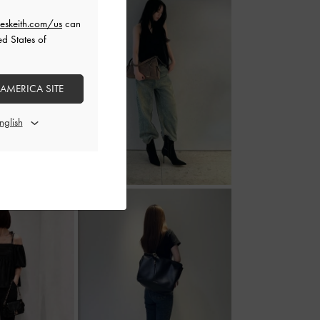
eskeith.com/us
can
ed States of
 AMERICA SITE