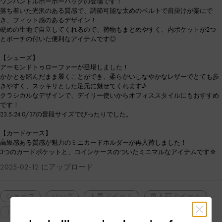
ワンハンドルホーボーバッグの登場です！
落ち着いた光沢のある質感で、調節可能な太めのベルトで肩掛けが楽にで
き、フィット感のあるデザイン！
硬めの生地で自立してくれるので、荷物もまとめやすく、内ポケットが2つ
とポーチの付いた便利なアイテムです◎
【シューズ】
アーモンドトゥローファーが登場しました！
かかとを踏んだまま履くことができ、柔らかいしなやかなレザーでとても歩
きやすく、スッキリとした足元に魅せてくれます♪
クラシカルなデザインで、デイリー使いからオフィススタイルにもおすすめ
です！
23.5-24.0/37の普段サイズでぴったりでした。
【カードケース】
高級感ある質感が魅力のミニカードホルダーが再入荷しました！
3つのカードポケットと、コインケースのついたミニマルなアイテムです☆
2025-02-12 にアップロード
シューズ
バッグ
人気アイテム
再入荷アイテム
トレンドアイテム
軽量
シンプル・ベーシック