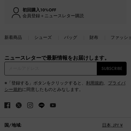
初回購入10%OFF
会員登録＋ニュースレター購読
新着商品
シューズ
バッグ
財布
ファッシ
Site footer
ニュースレターで最新情報をお届けします。​
SUBSCRIBE
※「登録する」ボタンをクリックすると、
利用規約
、
プライバ
シー規約
に同意したものとみなします。
国/地域:
日本,
JPY ¥