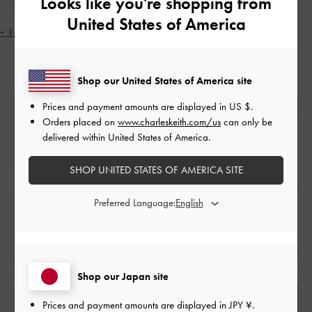
Looks like you're shopping from
大人コーデ
休日コーデ
女子会
ローファー
United States of America
トートバッグ
カードケース
モノトーン
+ もっと見る
neutralcolor
A4サイズ
レイン
カジュアル
人気のコーディネート
ビジネス
通勤
ギフト
旅行
デート
Shop our United States of America site
定番アイテム
秋コーデ
冬コーデ
高身長コーデ
Prices and payment amounts are displayed in
US $
.
春コーデ
アーモンドトゥ
2WAY・3WAY
Orders placed on
www.charleskeith.com/us
can only be
delivered within United States of America.
SHOP UNITED STATES OF AMERICA SITE
Preferred Language:
Shop our Japan site
Prices and payment amounts are displayed in
JPY ¥
.