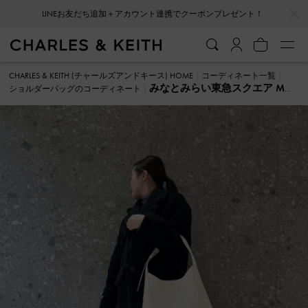
…
…
LINEお友だち追加＋アカウント連携でクーポンプレゼント！
CHARLES & KEITH (チャールズアンドキース) HOME
コーディネート一覧
みなとみらい東急スクエア M
ショルダーバッグのコーディネート
ショルダーバッグ のコーディネート