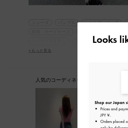
シューズ
パンプス
ショルダーバッグ
財布・カードケース
長財布
モノトーン
Looks l
トレンドアイテム
2WAY・3WAY
軽量
フェミニン
旅行
デート
女子会
+ もっと見る
人気のコーディネート
Shop our Japan s
Prices and paym
JPY ¥
.
Orders placed 
only be delivere