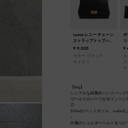
Lennie レニー チェーン
ボ
ストラップトップハン
リ
ドルバッグ
¥ 9,030
¥ 
カラー: ブラック
カ
サイズ: S
ク
サイ
【Bag】
シンプルな綺麗めハンドバッグが
ゴールドのパーツがポイントに
◎
500mlのペットボトル、wall
♩
付属のショルダーベルトをつけて