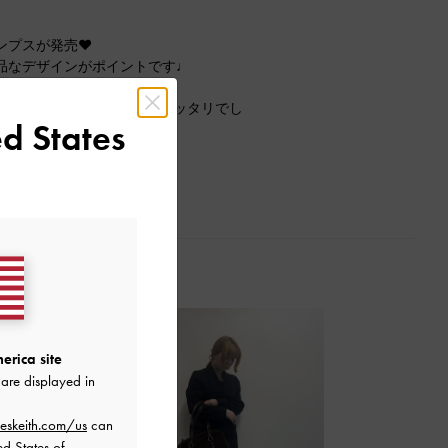
プスが発売❤︎
品なデザインがポイントです♩
、歩きやすさも抜群◎
下を履いても37（23.5）でピッタリでし
d States
erica site
are displayed in
eskeith.com/us
can
ed States of