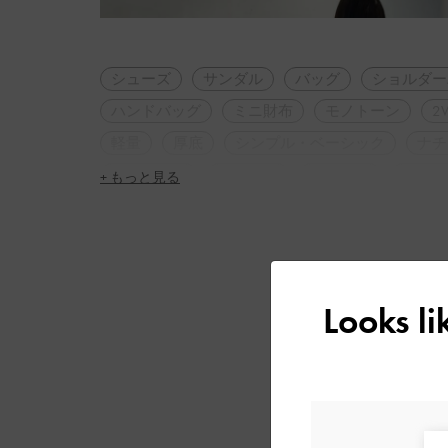
シューズ
サンダル
バッグ
ショルダー
ハンドバッグ
ミニ財布
モノトーン
2
軽量
厚底
シンプル・ベーシック
ナチ
大人コーデ
春コーデ
夏コーデ
高身長
+ もっと見る
デート
女子会
定番アイテム
Looks l