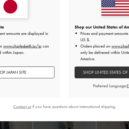
キルティングデザインのミニウ
スナー付き収納を完備しており
ぴったりです♡
2025-05-26 にアップロード
ite
Shop our United States of Am
ent amounts are displayed in
Prices and payment amounts 
US $
.
on
www.charleskeith.jp/jp
can
Orders placed on
www.charl
d within Japan.
only be delivered within Unit
America.
OP JAPAN SITE
SHOP UNITED STATES OF
Preferred Language:
Contact us
if you have questions about international shipping.