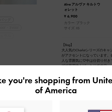
Alva アルヴァ キルトウ
ォレット
¥ 6,900
バッグ
カラー: ブラック
WAY・3WAY
サイズ: XS
ュラル
コーデ
旅行
【Bag】
大人気のCharlotシリーズの
がアクセントになっています。
人な雰囲気に♡中は仕切り付き
プで実用性もばっちりです◎
【Shoes】
ike you're shopping from
Unite
カーブソールが特徴的なプラッ
の叶う厚底シルエット・安定感
of America
用いただけます。普段38/24.5c
ぴったりサイズでした！
【Wallet】