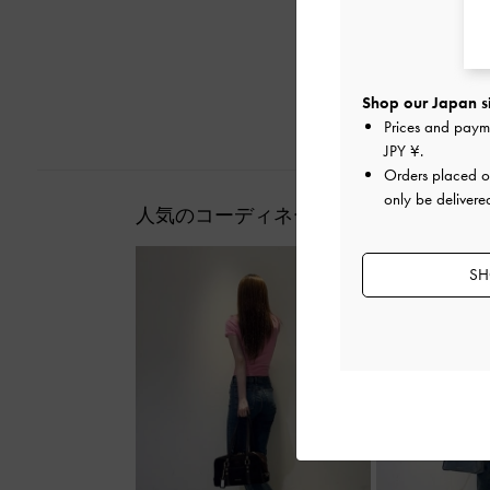
Shop our Japan s
Prices and paym
JPY ¥
.
Orders placed 
only be delivere
人気のコーディネート
SH