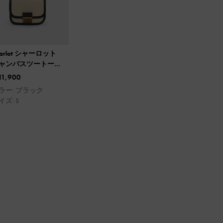
harlot シャーロット
ャンバスツートーン
ッグ
11,900
ラー: ブラック
イズ: S