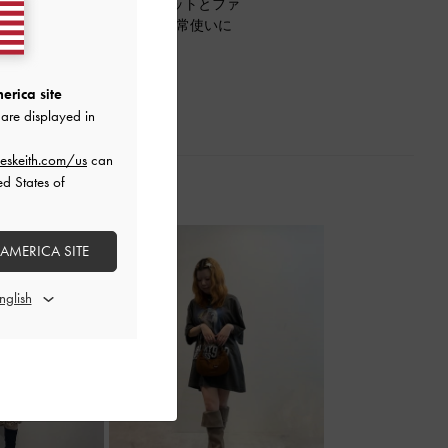
ォレット。4枚のカードポケットとファ
、飽きのこないデザインで日常使いに
erica site
are displayed in
eskeith.com/us
can
ed States of
 AMERICA SITE