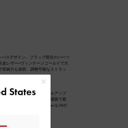
キャンバスデザイン。フラップ部分のパーツ
合皮レザー×ヴィンテージゴールドで大
で収納力も抜群。調整可能なストラッ
d States
トフォームサンダル。スタイルアップ
のある履き心地でさまざまな場面で着
mを着用しておりこちらのShoesも38が