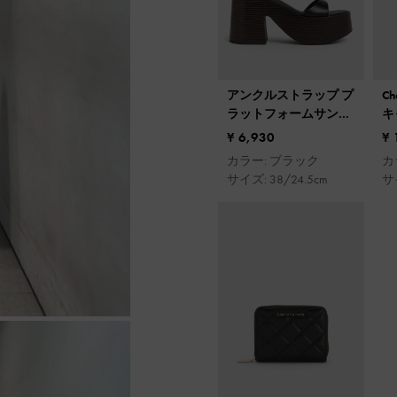
アンクルストラップ プ
C
ラットフォームサンダ
キ
ル
バ
¥ 6,930
¥ 
カラー: ブラック
カ
サイズ: 38/24.5cm
サ