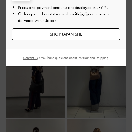
Prices and payment amounts are displayed in
JPY ¥
.
Orders placed on
www.charleskeith.jp/jp
can only be
delivered within Japan.
SHOP JAPAN SITE
Contact us
if you have questions about international shipping.