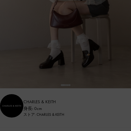
CHARLES & KEITH
身長: 0cm
ストア: CHARLES & KEITH