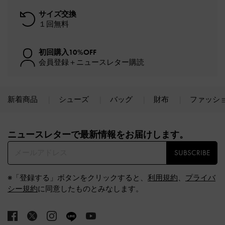
サイズ交換
１回無料
初回購入10%OFF
会員登録＋ニュースレター購読
新着商品
シューズ
バッグ
財布
ファッシ
Site footer
ニュースレターで最新情報をお届けします。​
SUBSCRIBE
※「登録する」ボタンをクリックすると、
利用規約
、
プライバ
シー規約
に同意したものとみなします。