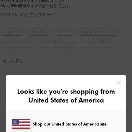
を問わず合わせやすい万能カラーです！
25cm/39の普段サイズでぴったりでした。
2025-06-10 にアップロード
シューズ
サンダル
バッグ
ショルダーバッグ
ハンドバッグ
neutralcolor
カジュアル
通勤
人気アイテム
トレンドアイテム
2WAY・3WAY
軽量
スクエアトゥ
厚底
シンプル・ベーシック
+ もっと見る
ナチュラル
休日コーデ
海コーデ
春コーデ
人気のコーディネート
夏コーデ
高身長コーデ
アウトドア
旅行
Looks like you're shopping from
United States of America
Shop our United States of America site