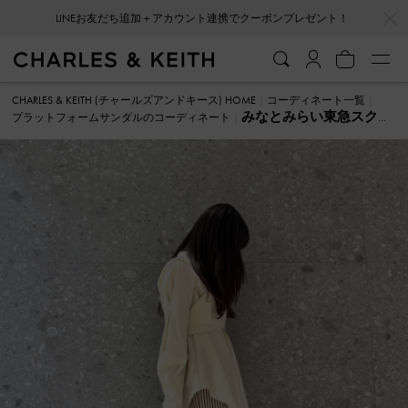
…
…
LINEお友だち追加＋アカウント連携でクーポンプレゼント！
CHARLES & KEITH (チャールズアンドキース) HOME
コーディネート一覧
みなとみらい東急スクエ
プラットフォームサンダルのコーディネート
ア MIDUKI プラットフォームサンダル のコーディネート