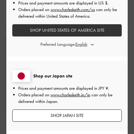
Prices and payment amounts are displayed in
US $
.
Orders placed on
www.charleskeith.com/us
can only be
delivered within United States of America.
SHOP UNITED STATES OF AMERICA SITE
Preferred Language:
Shop our Japan site
Prices and payment amounts are displayed in
JPY ¥
.
Orders placed on
www.charleskeith.jp/jp
can only be
delivered within Japan.
SHOP JAPAN SITE