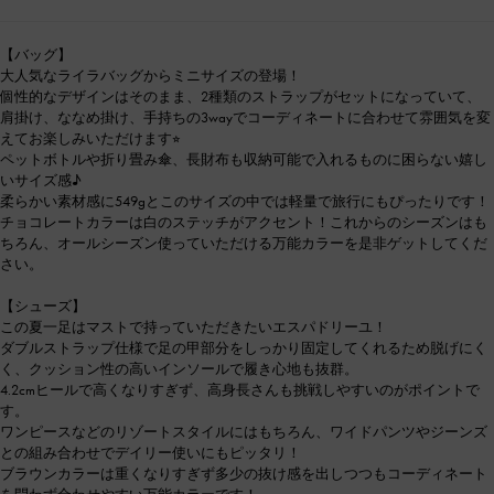
【バッグ】
大人気なライラバッグからミニサイズの登場！
個性的なデザインはそのまま、2種類のストラップがセットになっていて、
肩掛け、ななめ掛け、手持ちの3wayでコーディネートに合わせて雰囲気を変
えてお楽しみいただけます⭐︎
ペットボトルや折り畳み傘、長財布も収納可能で入れるものに困らない嬉し
いサイズ感♪
柔らかい素材感に549gとこのサイズの中では軽量で旅行にもぴったりです！
チョコレートカラーは白のステッチがアクセント！これからのシーズンはも
ちろん、オールシーズン使っていただける万能カラーを是非ゲットしてくだ
さい。
【シューズ】
この夏一足はマストで持っていただきたいエスパドリーユ！
ダブルストラップ仕様で足の甲部分をしっかり固定してくれるため脱げにく
く、クッション性の高いインソールで履き心地も抜群。
4.2cmヒールで高くなりすぎず、高身長さんも挑戦しやすいのがポイントで
す。
ワンピースなどのリゾートスタイルにはもちろん、ワイドパンツやジーンズ
との組み合わせでデイリー使いにもピッタリ！
ブラウンカラーは重くなりすぎず多少の抜け感を出しつつもコーディネート