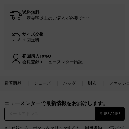
送料無料
一定金額以上のご購入が必要です*
サイズ交換
１回無料
初回購入10%OFF
会員登録＋ニュースレター購読
新着商品
シューズ
バッグ
財布
ファッシ
Site footer
ニュースレターで最新情報をお届けします。​
SUBSCRIBE
※「登録する」ボタンをクリックすると、
利用規約
、
プライバ