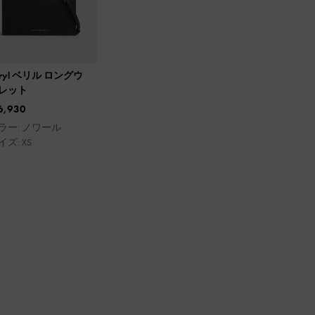
eryl ベリル ロングウ
レット
6,930
ラー: ノワール
イズ: XS