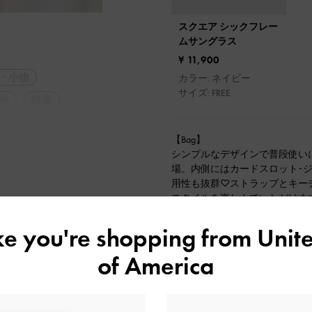
スクエア シックフレー
ムサングラス
¥ 11,900
・小物
カラー: ネイビー
サイズ: FREE
AY
軽量
ル・ベーシック
【Bag】
ーデ
シンプルなデザインで普段使い
場。内側にはカードスロット･
用性も抜群♡ストラップとキー
スタイルを楽しんでいただけま
【Shoes】
ike you're shopping from
Unite
クリア素材のソールが特徴のウ
ュストラップが涼しげな雰囲気
of America
イドからのデザインも魅力的で
にも♡普段38/24.5cmを着用し
イズでした！