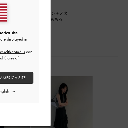
es。スクエア型のシックなデザイン＋メタ
毎日のお出かけスタイルにはもちろ
大活躍です！
erica site
are displayed in
eskeith.com/us
can
ed States of
 AMERICA SITE