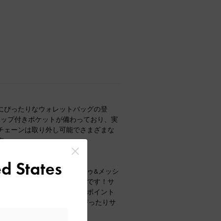
にぴったりなウォレットバッグの登
ジップ付きポケットが備わっており、実
チェーンは取り外し可能でさまざまな
す。
d States
ェッジサンダル。オープントゥ&メッシ
でこれからの季節にぴったりです！サ
シンプルなコーディネートのポイント
ておりこちらのShoesも38がぴったりサ