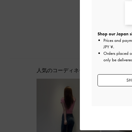
Shop our Japan s
Prices and paym
JPY ¥
.
Orders placed 
only be delivere
人気のコーディネート
SH