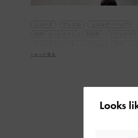
シューズ
サンダル
ショルダーバッグ
財布・カードケース
長財布
アクセサリー
サングラス
トレンドアイテム
2WAY・3W
パーティー
クリアヒール
厚底
シンプ
+ もっと見る
大人コーデ
休日コーデ
春コーデ
夏コ
高身長コーデ
旅行
デート
脚長効果
Looks l