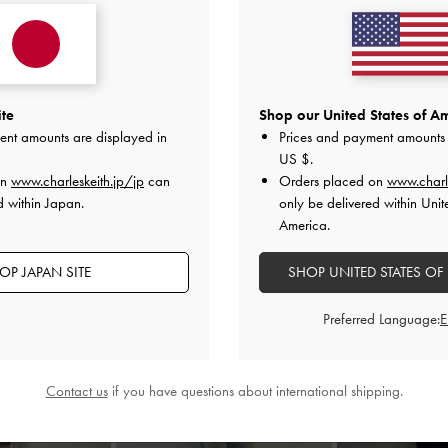
【Sunglasses】
夏の必須アイテムのSunglass
リックアクセントがポイント。
ん、ドライブやアウトドアでも
ite
Shop our United States of Am
2025-06-26 にアップロード
ent amounts are displayed in
Prices and payment amounts 
US $
.
on
www.charleskeith.jp/jp
can
Orders placed on
www.charl
d within Japan.
only be delivered within Unit
America.
OP JAPAN SITE
SHOP UNITED STATES OF
Preferred Language:
Contact us
if you have questions about international shipping.