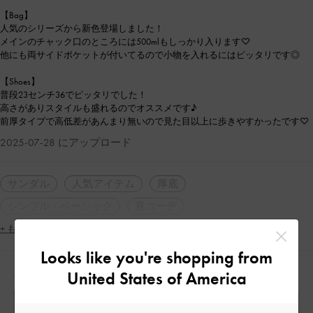
【Bag】
人気のシリーズから新色登場しました！
メインのチャック口のところには500mlもしっかり入ります♡
他にも両サイドポケットが付いてるので小物を入れるにはピッタリです◎
【Shoes】
普段23センチ36でピッタリでした！
高さがありスタイルも盛れるのでオススメです♪
前厚タイプで高低差があんまり無いので見た目以上に歩きやすかったです♡
2025-07-28 にアップロード
サンダル
人気アイテム
厚底
シンプル・ベーシック
夏コーデ
+ もっと見る
Looks like you're shopping from
人気のコーディネート
United States of America