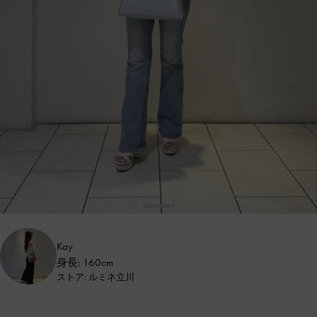
Kay
身長: 160cm
ストア: ルミネ立川