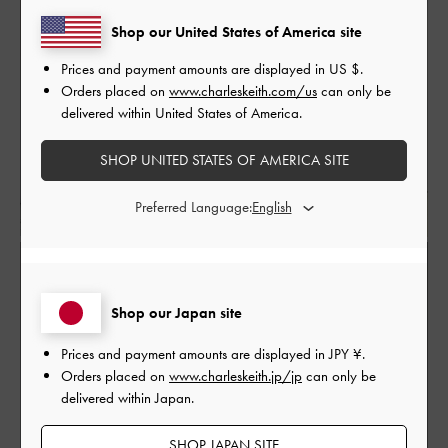
Shop our United States of America site
Prices and payment amounts are displayed in
US $
.
Orders placed on
www.charleskeith.com/us
can only be
delivered within United States of America.
SHOP UNITED STATES OF AMERICA SITE
Preferred Language:
Shop our Japan site
Prices and payment amounts are displayed in
JPY ¥
.
Orders placed on
www.charleskeith.jp/jp
can only be
delivered within Japan.
SHOP JAPAN SITE