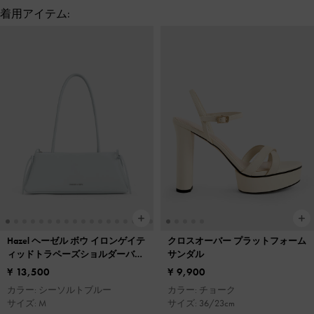
着用アイテム:
Hazel ヘーゼル ボウ イロンゲイテ
クロスオーバー プラットフォーム
ィッドトラペーズショルダーバッ
サンダル
グ
¥ 13,500
¥ 9,900
カラー: シーソルトブルー
カラー: チョーク
サイズ: M
サイズ: 36/23cm