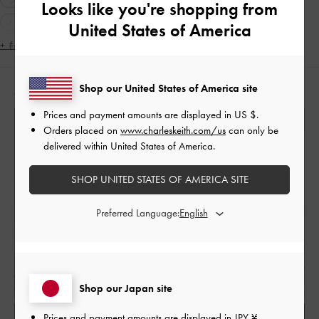
Looks like you're shopping from
パンプス
ポインテッドトゥ
軽量
ピンヒール
United States of America
+ もっと見る
Shop our United States of America site
人気のコーディネート
Prices and payment amounts are displayed in
US $
.
Orders placed on
www.charleskeith.com/us
can only be
delivered within United States of America.
SHOP UNITED STATES OF AMERICA SITE
Preferred Language:
Shop our Japan site
Prices and payment amounts are displayed in
JPY ¥
.