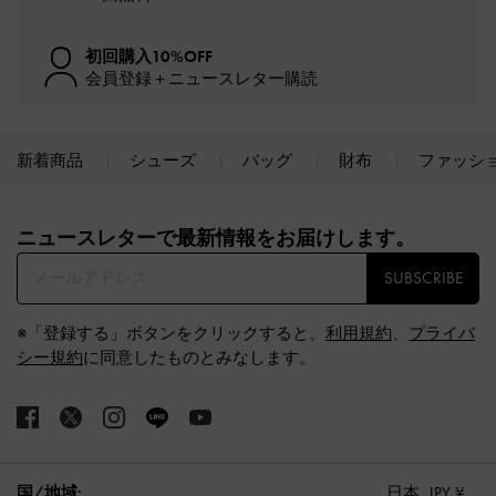
初回購入10%OFF
会員登録＋ニュースレター購読
新着商品
シューズ
バッグ
財布
ファッシ
Site footer
ニュースレターで最新情報をお届けします。​
SUBSCRIBE
※「登録する」ボタンをクリックすると、
利用規約
、
プライバ
シー規約
に同意したものとみなします。
国/地域:
日本,
JPY ¥