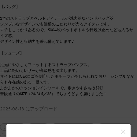
【バッグ】
2本のストラップとベルトディテールが魅力的なハンドバッグ♡
シンプルなデザインでも細部のこだわりが光るアイテムです。
マチもしっかりあるので、500mlのペットボトルや日焼け止めなども入るサ
イズ感。
デザイン性と収納力を兼ね備えています♪
【シューズ】
足元にやさしくフィットするストラップパンプス。
上品に艶めくレザーが高級感を演出します。
サイドにはC&Kロゴを刻印したモチーフがあしらわれており、シンプルなが
らも存在感のある一足です。
ふかふかのクッションインソールで、歩きやすさも抜群◎
普段通りのSIZE（24-24.5／38）でちょうどよく履けました！
2025-08-18 にアップロード
シューズ
バッグ
ショルダーバッグ
ハンドバッグ
フォーマル
カジュアル
シンプル・ベーシック