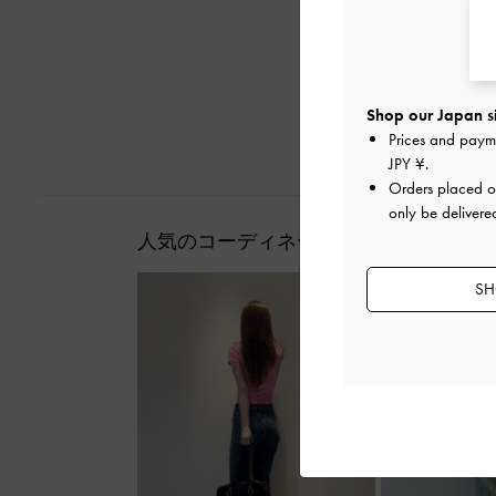
Shop our Japan s
Prices and paym
JPY ¥
.
Orders placed 
only be delivere
人気のコーディネート
SH