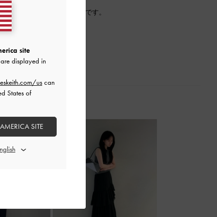
ングラス。
んなルックにも合わせやすいです。
やすい☆彡
UVカットレンズ使用
erica site
are displayed in
eskeith.com/us
can
ed States of
 AMERICA SITE