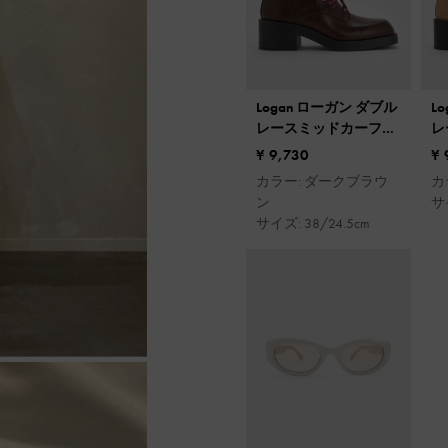
Logan ローガン ダブル
L
レースミッドカーフコ
レ
ンバットブーツ
ン
¥ 9,730
¥ 
カラー: ダークブラウ
カ
ン
サイ
サイズ: 38/24.5cm