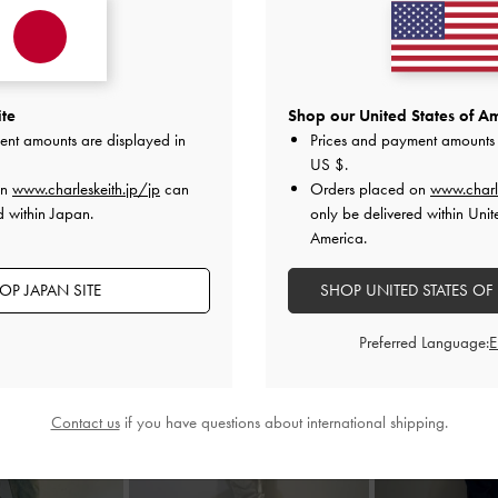
太めのフレームがポイントのサ
トレンド感のあるデザインでど
シンプルなカラーリングが使い
⭐︎カールツァイス社製の100％
2025-10-03 にアップロード
ite
Shop our United States of Am
ent amounts are displayed in
Prices and payment amounts 
US $
.
on
www.charleskeith.jp/jp
can
Orders placed on
www.charl
d within Japan.
only be delivered within Unit
America.
OP JAPAN SITE
SHOP UNITED STATES OF
Preferred Language:
Contact us
if you have questions about international shipping.