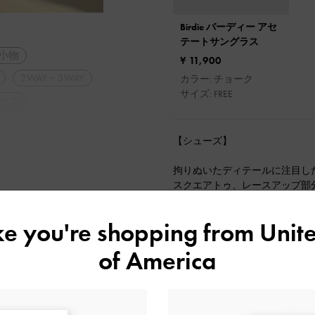
Birdie バーディー アセ
テートサングラス
小物
¥ 11,900
2WAY・3WAY
カラー: チョーク
サイズ: FREE
ック
【シューズ】
拘りぬいたディテールに注目したい
スクエアトゥ、レースアップ部
して低めでしっかりとしたヒー
込みました。
ike you're shopping from
Unite
カラーごとに異なる雰囲気を楽
枚目の写真もチェックしてお気
of America
（3、4枚目 左:color ダークブラ
【サングラス】