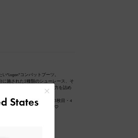
"Logan"コンバットブーツ。
分に施された2種類のシューレース、そ
ルなど、一足にたくさんの魅力を詰め
d States
しめるアイテムなので、ぜひ3枚目・4
に入りを選んでみてください♡
ウン 右:color サンド）