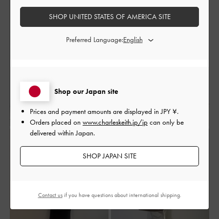
SHOP UNITED STATES OF AMERICA SITE
Preferred Language:
Shop our Japan site
Prices and payment amounts are displayed in
JPY ¥
.
Orders placed on
www.charleskeith.jp/jp
can only be
delivered within Japan.
SHOP JAPAN SITE
Contact us
if you have questions about international shipping.