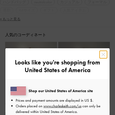
ハンドバッグ
neutralcolor
カジュアル
フォーマル
通勤
A4サイズ
ギフト
人気アイテム
トレンドアイテム
2WAY・3WAY
軽量
+ もっと見る
スクエアトゥ
太ヒール
シンプル・ベーシック
人気のコーディネート
ミニマル
ナチュラル
大人コーデ
休日コーデ
高身長コーデ
旅行
デート
女子会
脚長効果
ローファー
Looks like you're shopping from
United States of America
Shop our United States of America site
Prices and payment amounts are displayed in
US $
.
Orders placed on
www.charleskeith.com/us
can only be
delivered within United States of America.