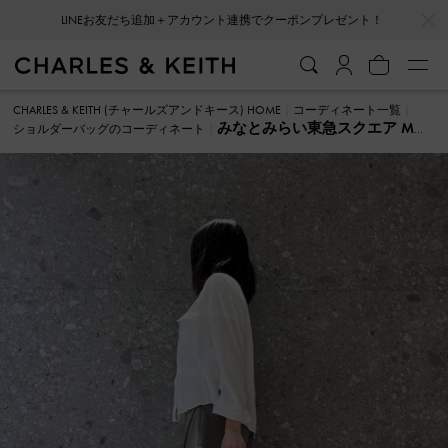
…
…
LINEお友だち追加＋アカウント連携でクーポンプレゼント！
CHARLES & KEITH (チャールズアンドキース) HOME
コーディネート一覧
みなとみらい東急スクエア M
ショルダーバッグのコーディネート
ショルダーバッグ のコーディネート