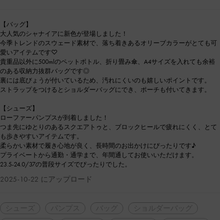
【バッグ】
大人気のシャナイアに新色が登場しました！
今季トレンドのスウェード素材で、落ち着きあるオリーブカラーがとても可
愛いアイテムです♡
貴重品以外に500mlのペットボトル、折り畳み傘、A4サイズを入れても余裕
のある収納力抜群バッグです◎
裏には底びょうが付いているため、汚れにくいのも嬉しいポイントです。
ストラップをつけるとショルダーバッグにでき、ポーチも付いてきます。
【シューズ】
ローファーパンプスが到着しました！
つま先にゆとりのあるスクエアトゥと、ブロックヒールで疲れにくく、とて
も歩きやすいアイテムです。
柔らかい素材で履き心地が良く、長時間のお出かけにぴったりです♪
プライベートから通勤・通学まで、年間通してお使いいただけます。
23.5-24.0/37の普段サイズでぴったりでした。
2025-10-22 にアップロード
シューズ
パンプス
バッグ
ショルダーバッグ