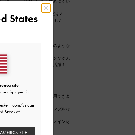
感があり、長時間歩いても疲れにくい
ておきたい定番ロングブーツです♪
d States
すが、36/23.0cmでぴったりでした！
ルダー♥
ルが映え、まるでジュエリーのような
、ミニバッグのバリエーションがぐん
だけ持って出かけたい日に大活躍！
erica site
ーが特徴のミニウォレット♥
are displayed in
ックは、飽きがこず、長く愛用できま
eskeith.com/us
can
工とゴールドのジップが、シンプルな
ed States of
を与えてくれます♪
銭も分けて収納できるので、メイン財
 AMERICA SITE