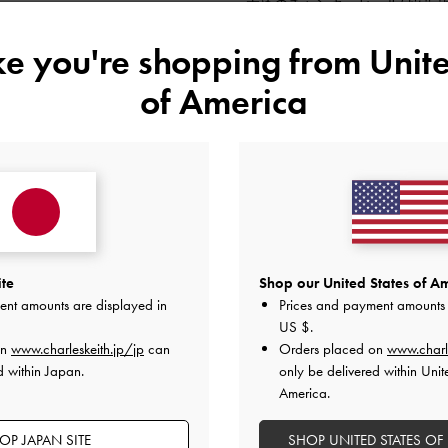
太めのチャンキーヒールは安定
のが特徴です！
ミニ丈ブームの今、1足は持っ
ike you're shopping from
Unite
普段37/23.5cmを着用していま
of America
【Wallet】
パールの装飾が可愛いカードホ
ブラックのレザー調素材にパー
高級感を演出してくれます。
コンパクトなサイズ感も優秀で
と広がります。スマホとお財布
ギフトにもおすすめです✨️
【Wallet】
ite
Shop our United States of Am
高い機能性とタイムレスなカラ
ent amounts are displayed in
Prices and payment amounts 
流行に左右されない定番のブラ
US $
.
す。
on
www.charleskeith.jp/jp
can
Orders placed on
www.charl
ふっくらとしたキルティング加
d within Japan.
only be delivered within Unit
がらも上品で高級感のある印象
America.
コンパクトなのに、カードも小
布としても◎
OP JAPAN SITE
SHOP UNITED STATES OF