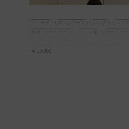
シューズ
ロングブーツ
バッグ
ハンド
財布・カードケース
ミニ財布
カードケー
フォーマル
ギフト
トレンドアイテム
パーティー
太ヒール
フェミニン
ガー
+ もっと見る
シンプル・ベーシック
ママコーデ
大人コ
休日コーデ
秋コーデ
冬コーデ
低身長
高身長コーデ
旅行
デート
女子会
脚長効果
限定アイテム