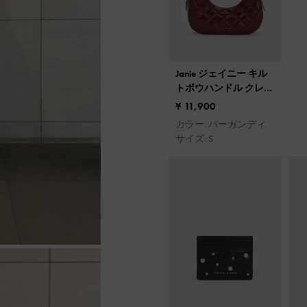
Janie ジェイニー キル
トボウハンドル クレセ
ントバッグ
¥ 11,900
カラー: バーガンディ
サイズ: S