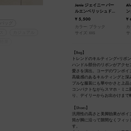
Janie ジェイニー パー
A
ルエンベリッシュドキ
ン
ルトカードホルダー
ー
¥ 5,500
¥ 
バッグ
カラー: ブラック
カ
ス
カジュアル
サイズ: XXS
サ
軽量
リー
【Bag】
トレンドのキルティング×リボ
ーデ
ハンドル部分のリボンがアクセ
コーデ
愛さを演出。コーデのワンポイ
高級感のあるキルティングと深
定番アイテム
プルな服装にも華やかさと上品
コンパクトながらスマホ・ミニ
り、デイリーからお出かけまで
【Shoes】
汎用性の高さと美脚効果がポイ
筒が脚に沿って隙間なくフィッ
す。