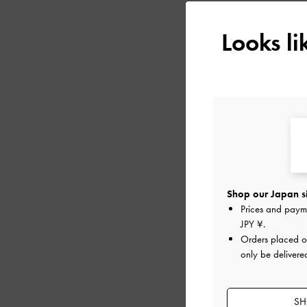
Looks l
Shop our Japan s
Prices and paym
JPY ¥
.
Orders placed 
only be delivere
SH