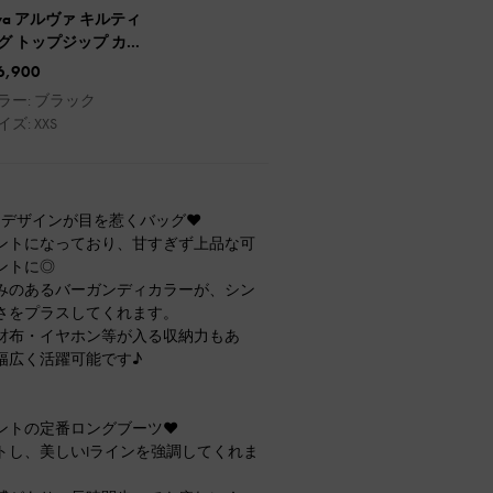
lva アルヴァ キルティ
グ トップジップ カ
ドホルダー
6,900
ラー: ブラック
イズ: XXS
ンデザインが目を惹くバッグ♥
ントになっており、甘すぎず上品な可
ントに◎
みのあるバーガンディカラーが、シン
さをプラスしてくれます。
財布・イヤホン等が入る収納力もあ
幅広く活躍可能です♪
ントの定番ロングブーツ♥
トし、美しいIラインを強調してくれま