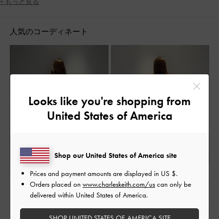
+ もっと見る
人気のコーディネート
Looks like you're shopping from
United States of America
Shop our United States of America site
Prices and payment amounts are displayed in
US $
.
Orders placed on
www.charleskeith.com/us
can only be
delivered within United States of America.
SHOP UNITED STATES OF AMERICA SITE