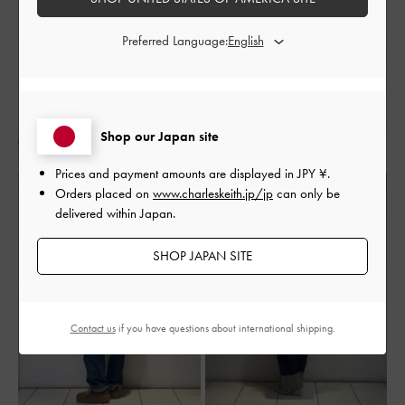
Preferred Language:
Shop our Japan site
Prices and payment amounts are displayed in
JPY ¥
.
Orders placed on
www.charleskeith.jp/jp
can only be
delivered within Japan.
SHOP JAPAN SITE
Contact us
if you have questions about international shipping.