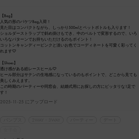
【Bag】
人気の形のバケツBag入荷！
見た目はコンパクトながら、しっかり500mlとペットボトルも入ります！
ショルダーストラップで斜め掛けもでき、中のベルトで変形するので、いろ
いろなパターンでお持ちいただけるのもポイント！
コットンキャンディーピンクと淡いお色でコーディネートを可愛く彩ってく
れます♡
【Shoes】
透け感がある総レースヒール♡
ヒール部分はサテンの生地感になっているのもポイントで、どこから見ても
美しくみえます。
この時期のパーティーや同窓会、結婚式用にお探しの方にピッタリな1足で
す！
2025-11-25 にアップロード
パンプス
2WAY・3WAY
パーティー
デート
女子会