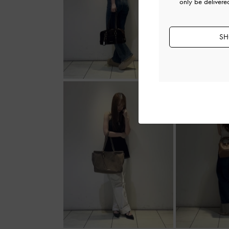
only be delivere
SH