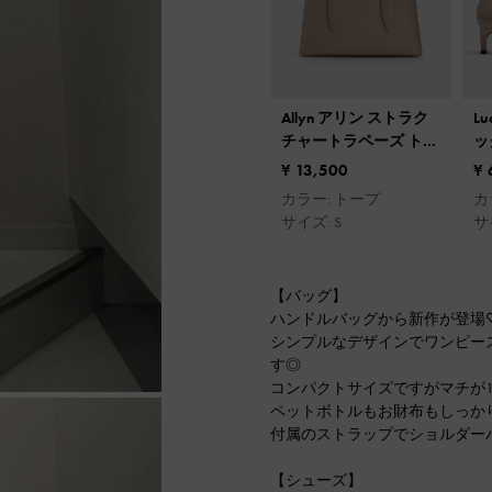
Allyn アリン ストラク
L
チャートラペーズ トー
ッ
トバッグ
ン
¥ 13,500
¥ 
ン
カラー: トープ
カ
サイズ: S
サ
【バッグ】
ハンドルバッグから新作が登場
シンプルなデザインでワンピー
す◎
コンパクトサイズですがマチが1
ペットボトルもお財布もしっか
付属のストラップでショルダー
【シューズ】