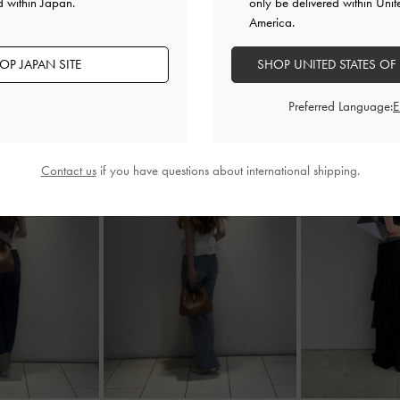
d within Japan.
only be delivered within Unit
America.
OP JAPAN SITE
SHOP UNITED STATES OF
Preferred Language:
Contact us
if you have questions about international shipping.