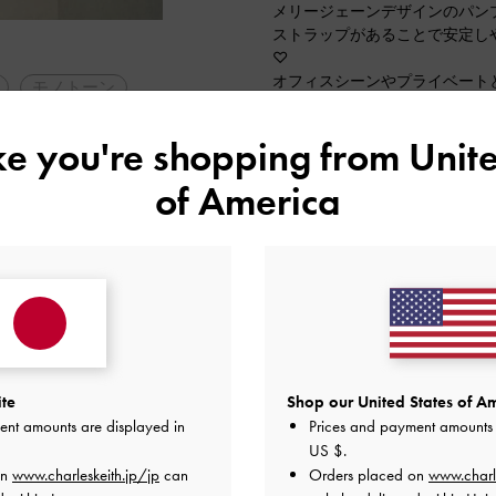
メリージェーンデザインのパン
ストラップがあることで安定し
♡
オフィスシーンやプライベート
モノトーン
ザインです！
勤
普段35(22.5cm)を着用してお
ike you're shopping from
Unite
サイズ感でした。
プル・ベーシック
2025-12-04 にアップロード
of America
ite
Shop our United States of Am
ent amounts are displayed in
Prices and payment amounts 
US $
.
on
www.charleskeith.jp/jp
can
Orders placed on
www.charl