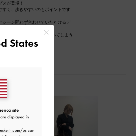
プスが登場！
やすく、歩きやすいのもポイントです
とシーン問わず合わせていただけるデ
り36(23cm)で歩くとかかとが浮いてしまう
d States
erica site
are displayed in
eskeith.com/us
can