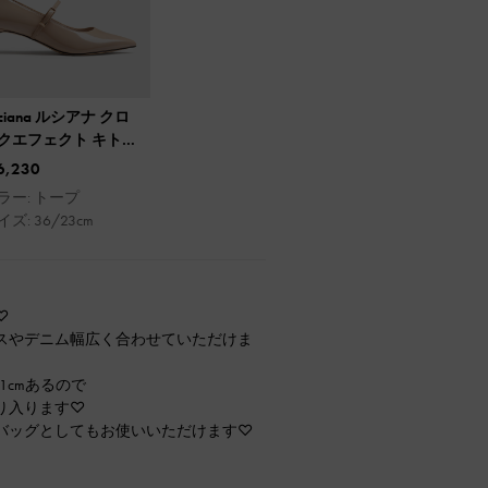
uciana ルシアナ クロ
クエフェクト キトゥ
ヒール メリージェー
6,230
パンプス
ラー: トープ
イズ: 36/23cm
♡
スやデニム幅広く合わせていただけま
1cmあるので
り入ります♡
バッグとしてもお使いいただけます♡