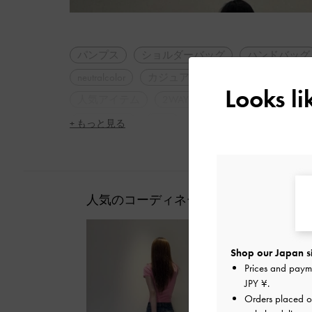
パンプス
ショルダーバッグ
ハンドバッグ
neutralcolor
カジュアル
フォーマル
通
Looks l
人気アイテム
2WAY・3WAY
軽量
シン
休日コーデ
旅行
デート
女子会
+ もっと見る
人気のコーディネート
Shop our Japan s
Prices and paym
JPY ¥
.
Orders placed 