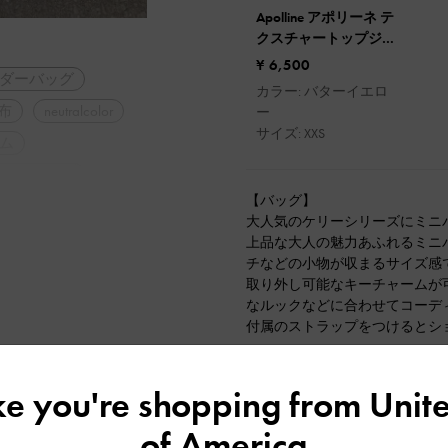
Apolline アポリーネ テ
クスチャートップジッ
プウォレット
¥ 6,500
ダーバッグ
カラー: バターイエロ
布
neutralcolor
ー
サイズ: XXS
ム
パーティー
【バッグ】
大人気のケリーシリーズにミニ
ーデ
春コーデ
上品な大人の魅力あふれるミニ
チなどの小物が収まるサイズ感
デート
取り外し可能なキーチャームが
なルックなどに合わせてコーデ
付属のストラップをつけるとショ
【シューズ】
フォルドオーバーバックタイロ
ike you're shopping from
Unite
足のラインにしっかりフィット
もぴったりのアイテムです◎
of America