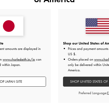
履き口を折っても履いていただけ
いリボンがポイント！
ショートパンツやワンピース、
の季節にひとつは持っておきた
23.5-24.0/37の普段サイズ
【ウォレット】
アポリーネシリーズに新色が登
ニットの編み込み風デザインが
ite
Shop our United States of Am
手元に収まるコンパクトサイズ
ent amounts are displayed in
Prices and payment amounts 
ンスペースがあります。
US $
.
on
www.charleskeith.jp/jp
can
Orders placed on
www.charl
2026-01-20 にアップロード
d within Japan.
only be delivered within Unit
America.
OP JAPAN SITE
SHOP UNITED STATES OF
Preferred Language: