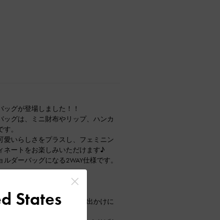
バッグが登場しました！！
バッグは、ミニ財布やリップ、ハンカ
です。
可愛いらしさをプラスし、フェミニン
ィネートをお楽しみいただけます♪
ルダーバッグになる2WAY仕様です。
ングブーツが到着しました！
d States
し、長時間でも疲れにくくお出かけに