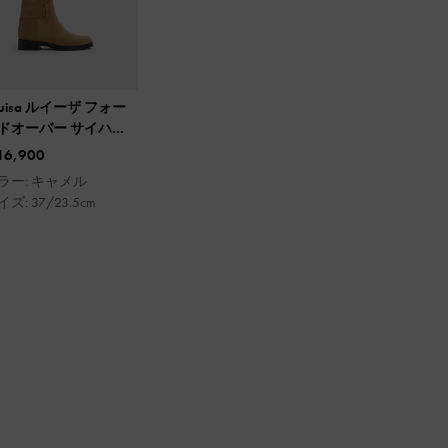
ouisa ルイーザ フォー
ドオーバー サイハイ
ーツ
16,900
ラー: キャメル
ズ: 37/23.5cm