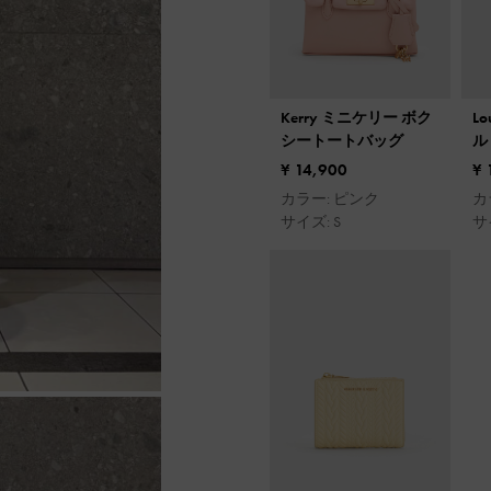
Kerry ミニケリー ボク
L
シートートバッグ
ル
ブ
¥ 14,900
¥ 
カラー: ピンク
カ
サイズ: S
サイ