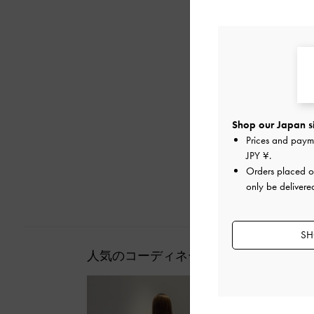
Shop our Japan s
Prices and paym
JPY ¥
.
Orders placed 
only be delivere
SH
人気のコーディネート