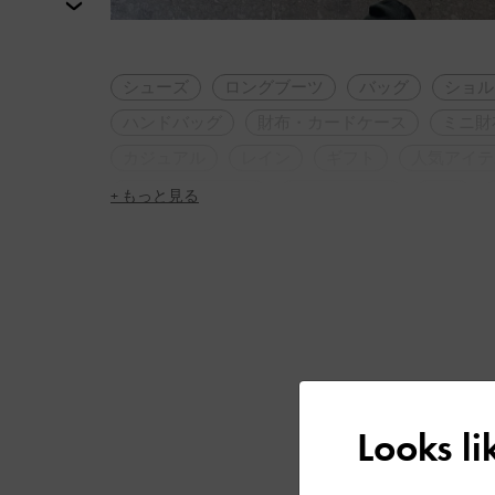
次
シューズ
ロングブーツ
バッグ
ショル
ハンドバッグ
財布・カードケース
ミニ財
カジュアル
レイン
ギフト
人気アイテ
トレンドアイテム
2WAY・3WAY
軽量
+ もっと見る
アーモンドトゥ
ストリート
フェミニン
シンプル・ベーシック
大人コーデ
休日コ
秋コーデ
冬コーデ
高身長コーデ
旅行
女子会
脚長効果
Looks l