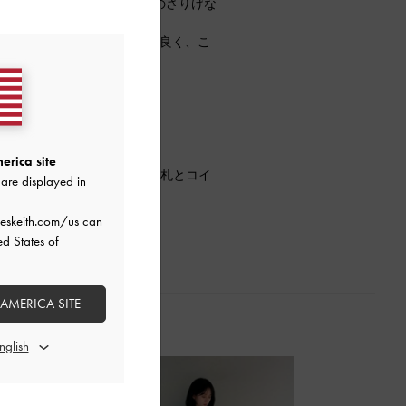
る2WAYスタイルと、後ろのさりげな
スキニーパンツなどと相性が良く、こ
いロングブーツです☆
で丁度良かったです。
場しました！
人気のウォレットです♡
erica site
で、10枚のカード入れに、お札とコイ
are displayed in
eskeith.com/us
can
ed States of
 AMERICA SITE