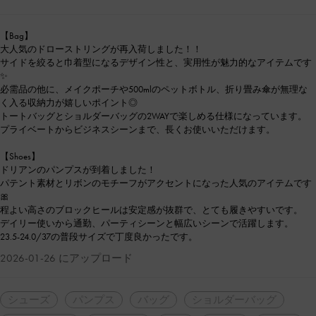
【Bag】
大人気のドローストリングが再入荷しました！！
サイドを絞ると巾着型になるデザイン性と、実用性が魅力的なアイテムです
✨
必需品の他に、メイクポーチや500mlのペットボトル、折り畳み傘が無理な
く入る収納力が嬉しいポイント◎
トートバッグとショルダーバッグの2WAYで楽しめる仕様になっています。
プライベートからビジネスシーンまで、長くお使いいただけます。
【Shoes】
ドリアンのパンプスが到着しました！
パテント素材とリボンのモチーフがアクセントになった人気のアイテムです
🎀
程よい高さのブロックヒールは安定感が抜群で、とても履きやすいです。
デイリー使いから通勤、パーティシーンと幅広いシーンで活躍します。
23.5-24.0/37の普段サイズで丁度良かったです。
2026-01-26 にアップロード
シューズ
パンプス
バッグ
ショルダーバッグ