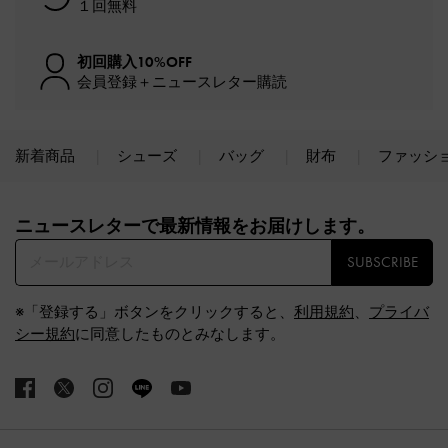
１回無料
初回購入10%OFF
会員登録＋ニュースレター購読
新着商品
シューズ
バッグ
財布
ファッシ
Site footer
ニュースレターで最新情報をお届けします。​
SUBSCRIBE
※「登録する」ボタンをクリックすると、
利用規約
、
プライバ
シー規約
に同意したものとみなします。