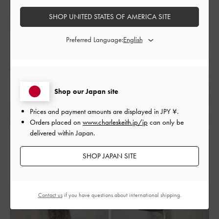
SHOP UNITED STATES OF AMERICA SITE
Preferred Language:
Shop our Japan site
Prices and payment amounts are displayed in
JPY ¥
.
Orders placed on
www.charleskeith.jp/jp
can only be
delivered within Japan.
SHOP JAPAN SITE
Contact us
if you have questions about international shipping.