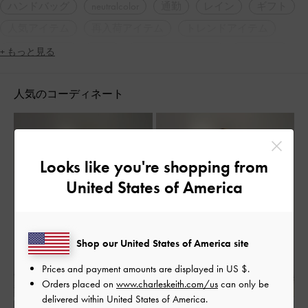
ハンドバッグ
neutralcolor
通勤
レイン
ギフト
人気アイテム
再入荷アイテム
トレンドアイテム
2WAY・3WAY
軽量
ポインテッドトゥ
太ヒール
+ もっと見る
フェミニン
シンプル・ベーシック
大人コーデ
人気のコーディネート
休日コーデ
春コーデ
秋コーデ
冬コーデ
高身長コーデ
旅行
デート
女子会
脚長効果
通勤コーデ
Looks like you're shopping from
United States of America
Shop our United States of America site
Prices and payment amounts are displayed in
US $
.
Orders placed on
www.charleskeith.com/us
can only be
delivered within United States of America.