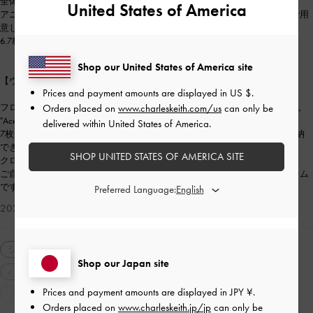
全体的にフィット感があり丁度良いサイズ感でした！
United States of America
アニマルプリントブラウンカラーの他にも素材が違うブラックカラーもご用
意していますので是非ご覧ください♡
6.7枚目COLOR：ブラック
Shop our United States of America site
【ウォレット】
Prices and payment amounts are displayed in
US $
.
Orders placed on
www.charleskeith.com/us
can only be
フロントのベルトデザインが特徴的な"Acelynn"ベルトスモールウォレット。
"Acelynn"シリーズから、新作が登場しました！
delivered within United States of America.
7枚分のカードスロットと紙幣スペース、ジップポケットにはコインを収納
できるサイズ感です！
SHOP UNITED STATES OF AMERICA SITE
クロージャーがマグネットになるので開閉しやすいと感じました☆
ご自身用にはもちろん、記念日や特別な日のギフトにもおすすめなアイテム
です。
Preferred Language:
2026-02-13 にアップロード
シューズ
パンプス
バッグ
ショルダーバッグ
Shop our Japan site
ハンドバッグ
財布・カードケース
長財布
Prices and payment amounts are displayed in
JPY ¥
.
ミニ財布
カードケース
アクセサリー・小物
Orders placed on
www.charleskeith.jp/jp
can only be