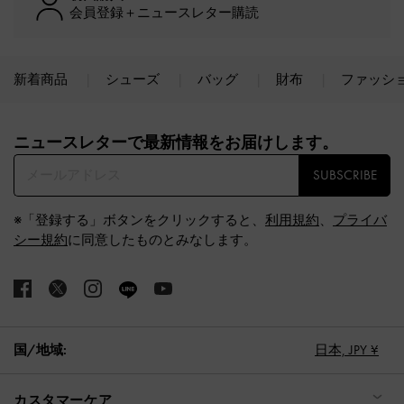
会員登録＋ニュースレター購読
新着商品
シューズ
バッグ
財布
ファッシ
Site footer
ニュースレターで最新情報をお届けします。​
SUBSCRIBE
※「登録する」ボタンをクリックすると、
利用規約
、
プライバ
シー規約
に同意したものとみなします。
国/地域:
日本,
JPY ¥
カスタマーケア