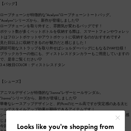
【バッグ】
ロープチェーンが特徴的な"Acelynn"ロープチェーントートバッグ。
"Acelynn"シリーズから、新作が登場しました♡
ロープチェーンを取り外すと、雰囲気が変わるバッグです！
ポケット数が多くペットボトルを収納する際は、スマートフォンやウォレッ
トはフロントポケットやアウトポケットに収納するのがおすすめです♪
見た目以上に収納できるのが魅力だと感じました！
調節可能なストラップを取り外せばショルダーバッグにもなる2WAY仕様！
ブラックカラーの他にも、ディストレスドタンカラーもご用意していますの
で、是非ご覧ください♡
3.4.5枚目COLOR：ディストレスドタン
【シューズ】
アニマルデザインが特徴的な"Jianna"レザーヒールサンダル。
"Jianna"シリーズから、新作が登場しました♡
華奢なレースアップデザインと、約9cmのヒール高ですが安定感のある太ヒ
ールでスタイルアップ効果が期待できるアイテムです！
シーンやその日の気分に合わせて結び方を変えて楽しめるのが魅力的だと感
じました♡
Looks like you're shopping from
今回は37サイズ（普段37/23.5cm）をストッキングを履き着用しましたが、