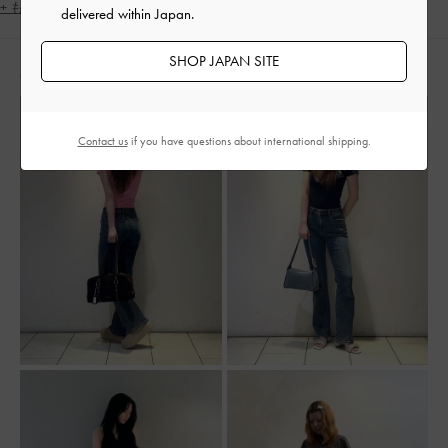
結婚式
カジュアル
ギフト
人気アイテム
+ もっと見る
delivered within Japan.
トレンドアイテム
2WAY・3WAY
ラウンドトゥ
SHOP JAPAN SITE
人気のコーディネート
太ヒール
デザインヒール
旅行
デート
女子会
脚長効果
Contact us
if you have questions about international shipping.