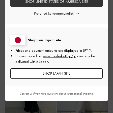
SHOP UNITED STATES OF AMERICA SITE
Preferred Language:
Shop our Japan site
Prices and payment amounts are displayed in
JPY ¥
.
Orders placed on
www.charleskeith.jp/jp
can only be
delivered within Japan.
SHOP JAPAN SITE
Contact us
if you have questions about international shipping.