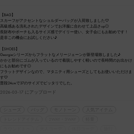
【BAG】
スカーフがアクセントなショルダーバッグが入荷致しました♡
高級感ある洗礼されたデザインでお洋服に合わせて上品さup◎
長財布やポーチも入るサイズ感でデイリー使い、女子会にもお勧めです！
是非この機会にお試しください♪
【SHOES】
Georgieシリーズからフラットなメリージェーンが新登場致しました♪
かかと部分にゴムが入っているので着脱しやすく軽いので長時間のお出かけ
にもお勧めです◎
フラットデザインなので、マタニティ用シューズとしてもお使いいただけま
す♡
普段24cmで37のサイズでピッタリでした。
2026-03-17 にアップロード
シューズ
バッグ
モノトーン
人気アイテム
トレンドアイテム
2WAY・3WAY
軽量
ラウンドトゥ
大人コーデ
休日コーデ
旅行