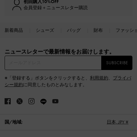
初回購入10%OFF
会員登録＋ニュースレター購読
新着商品
シューズ
バッグ
財布
ファッシ
Site footer
ニュースレターで最新情報をお届けします。​
SUBSCRIBE
※「登録する」ボタンをクリックすると、
利用規約
、
プライバ
シー規約
に同意したものとみなします。
国/地域:
日本,
JPY ¥