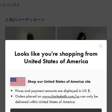
女子会
脚長効果
+ もっと見る
人気のコーディネート
Looks like you're shopping from
United States of America
Shop our United States of America site
Prices and payment amounts are displayed in
US $
.
Orders placed on
www.charleskeith.com/us
can only be
delivered within United States of America.