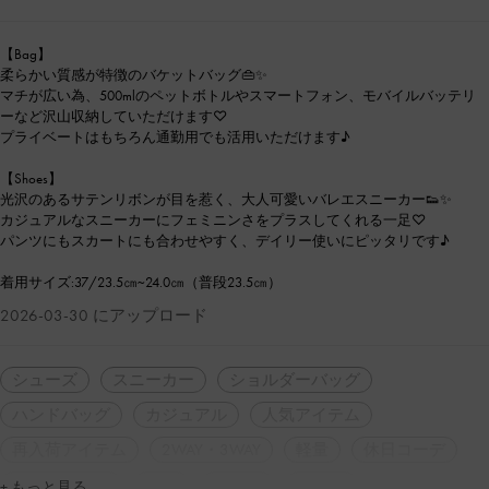
【Bag】
柔らかい質感が特徴のバケットバッグ👜✨
マチが広い為、500mlのペットボトルやスマートフォン、モバイルバッテリ
ーなど沢山収納していただけます♡
プライベートはもちろん通勤用でも活用いただけます♪
【Shoes】
光沢のあるサテンリボンが目を惹く、大人可愛いバレエスニーカー👟✨
カジュアルなスニーカーにフェミニンさをプラスしてくれる一足♡
パンツにもスカートにも合わせやすく、デイリー使いにピッタリです♪
着用サイズ:37/23.5㎝~24.0㎝（普段23.5㎝）
2026-03-30 にアップロード
シューズ
スニーカー
ショルダーバッグ
ハンドバッグ
カジュアル
人気アイテム
再入荷アイテム
2WAY・3WAY
軽量
休日コーデ
低身長コーデ
旅行
デート
女子会
+ もっと見る