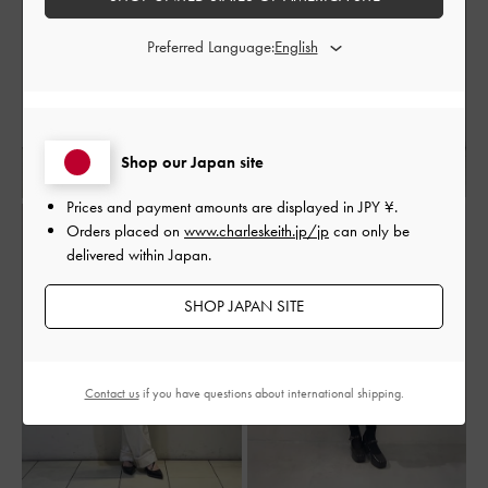
Preferred Language:
Shop our Japan site
Prices and payment amounts are displayed in
JPY ¥
.
Orders placed on
www.charleskeith.jp/jp
can only be
delivered within Japan.
SHOP JAPAN SITE
Contact us
if you have questions about international shipping.