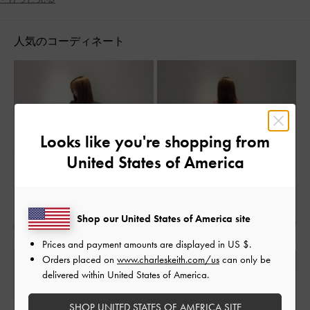
定番アイテム
人気のコーディネート
Looks like you're shopping from
United States of America
Shop our United States of America site
Prices and payment amounts are displayed in
US $
.
Orders placed on
www.charleskeith.com/us
can only be
delivered within United States of America.
SHOP UNITED STATES OF AMERICA SITE