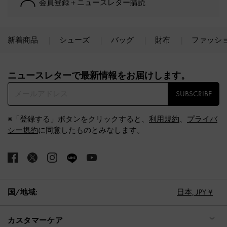
会員登録＋ニュースレター購読
新着商品
シューズ
バッグ
財布
ファッシ
Site footer
ニュースレターで最新情報をお届けします。​
SUBSCRIBE
※「登録する」ボタンをクリックすると、
利用規約
、
プライバ
シー規約
に同意したものとみなします。
国/地域:
日本,
JPY ¥
カスタマーケア