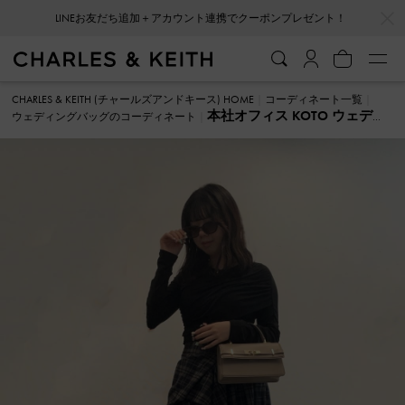
…
…
LINEお友だち追加＋アカウント連携でクーポンプレゼント！
CHARLES & KEITH (チャールズアンドキース) HOME
コーディネート一覧
本社オフィス KOTO ウェディ
ウェディングバッグのコーディネート
ングバッグ のコーディネート