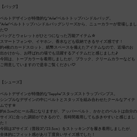
【バッグ】
ベルトデザインが特徴的な"Arlet"ベルトトップハンドルバッグ。
"Arlet"ベルトトップハンドルバッグシリーズから、ニューカラーが登場しまし
た♡
バッグとウォレットがひとつになった万能アイテム☆
スマートフォンや、イヤホン、香水なども収納できるサイズ感です！
約4枚のカードスロット、紙幣スペースを備えたアイテムなので、近場のお
出かけから、お呼ばれの場でも活躍するアイテムだと感じました♪
今回は、トープカラーを着用しましたが、ブラック、クリームカラーなども
ご用意していますので是非ご覧ください♡
【シューズ】
ベルトデザインが特徴的な"Sepphe"スタッズストラップパンプス。
シンプルなデザインの中にベルトとスタッズを組み合わせたクールなアイテ
ムです☆
約6.2cmのヒール高になりますが、アッパーベルト、かかとのベルトは自分の
サイズに合った調節ができるので、長時間着用しても歩きやすいと感じまし
た！
今回は37サイズ（普段37/23.5cm）をストッキングを履き着用しましたが、
全体的にフィット感があり丁度良いサイズ感でした！