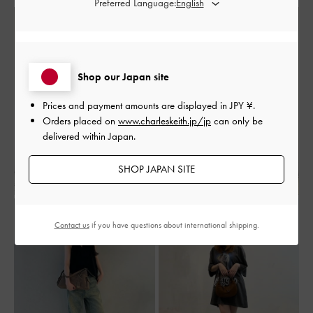
Preferred Language:
Shop our Japan site
Prices and payment amounts are displayed in
JPY ¥
.
Orders placed on
www.charleskeith.jp/jp
can only be
delivered within Japan.
SHOP JAPAN SITE
Contact us
if you have questions about international shipping.