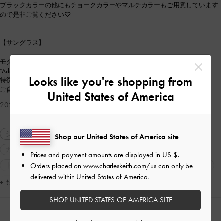
ブラックカラーの他にもチョークカラーやマルチカラーもご用意しています
ので是非ご覧ください♡
【サングラス】
モダンな雰囲気を演出する"Adalyn"レクタンギュラーサングラス。
"Adalyn"シリーズから、新作が登場しました♡
Looks like you're shopping from
特徴的なシルエットが目元にアクセントを添えるアイテム♡
ご自身用にはもちろん、ギフトにもおすすめしたいアイテムです！
United States of America
2026-05-08 にアップロード
シューズ
パンプス
モノトーン
結婚式
Shop our United States of America site
カジュアル
通勤
ギフト
人気アイテム
Prices and payment amounts are displayed in
US $
.
トレンドアイテム
2WAY・3WAY
軽量
パーティー
Orders placed on
www.charleskeith.com/us
can only be
delivered within United States of America.
ポインテッドトゥ
ピンヒール
女子会
脚長効果
+ もっと見る
SHOP UNITED STATES OF AMERICA SITE
人気のコーディネート