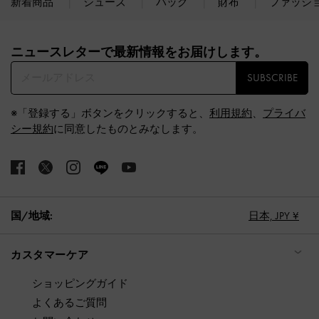
新着商品
シューズ
バッグ
財布
ファッシ
Site footer
ニュースレターで最新情報をお届けします。​
SUBSCRIBE
※「登録する」ボタンをクリックすると、
利用規約
、
プライバ
シー規約
に同意したものとみなします。
国/地域:
日本,
JPY ¥
カスタマーケア
ショッピングガイド
よくあるご質問