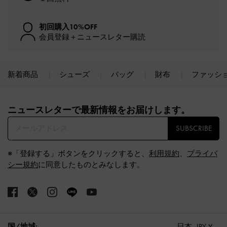
初回購入10%OFF
会員登録＋ニュースレター購読
新着商品
シューズ
バッグ
財布
ファッシ
Site footer
ニュースレターで最新情報をお届けします。​
SUBSCRIBE
※「登録する」ボタンをクリックすると、
利用規約
、
プライバ
シー規約
に同意したものとみなします。
国/地域:
日本,
JPY ¥