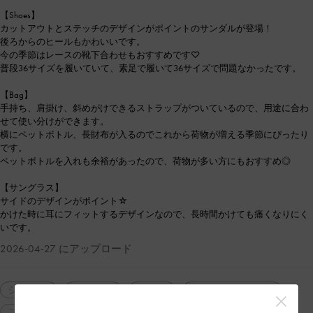
【Shoes】
カットアウトとステッチのデザインがポイントのサンダルが登場！
後ろからのヒールもかわいいです。
今の季節はレースの靴下合わせもおすすめです♡
普段36サイズを履いていて、素足で履いて36サイズで問題なかったです。
【Bag】
手持ち、肩掛け、斜めがけできるストラップがついているので、用途に合わ
せて使い分けができます。
横にペットボトル、長財布が入るのでこれから荷物が増える季節にぴったり
です。
ペットボトルを入れも余裕があったので、荷物が多い方にもおすすめ◎
【サングラス】
サイドのデザインがポイント☆
かけた時に耳にフィットするデザインなので、長時間かけても痛くなりにく
いです。
2026-04-27 にアップロード
シューズ
サンダル
バッグ
ショルダーバッグ
フォーマル
通勤
人気アイテム
再入荷アイテム