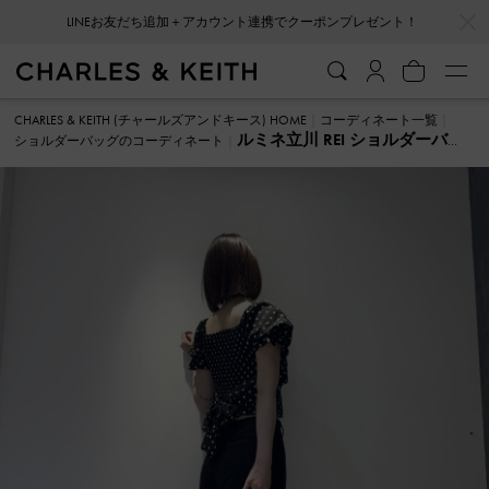
…
…
LINEお友だち追加＋アカウント連携でクーポンプレゼント！
CHARLES & KEITH (チャールズアンドキース) HOME
コーディネート一覧
ルミネ立川 REI ショルダーバッ
ショルダーバッグのコーディネート
グ のコーディネート