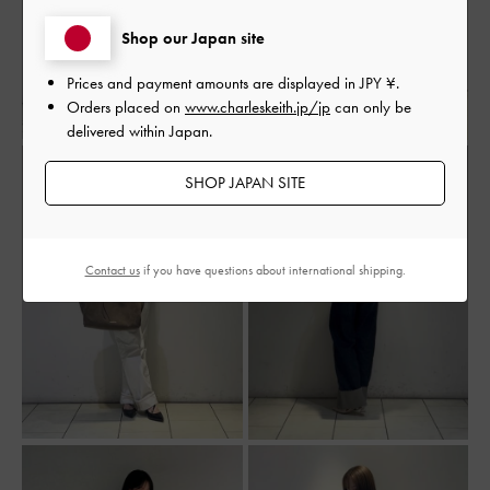
Shop our Japan site
Prices and payment amounts are displayed in
JPY ¥
.
Orders placed on
www.charleskeith.jp/jp
can only be
delivered within Japan.
SHOP JAPAN SITE
Contact us
if you have questions about international shipping.