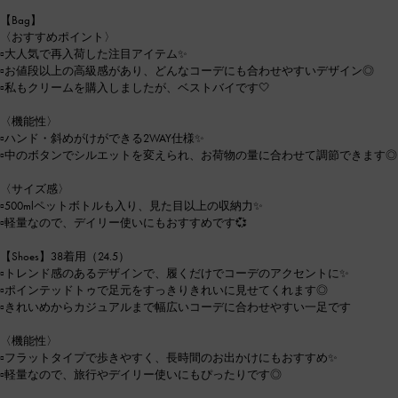
【Bag】
〈おすすめポイント〉
▫︎大人気で再入荷した注目アイテム✨
▫︎お値段以上の高級感があり、どんなコーデにも合わせやすいデザイン◎
▫︎私もクリームを購入しましたが、ベストバイです🤍
〈機能性〉
▫︎ハンド・斜めがけができる2WAY仕様✨
▫︎中のボタンでシルエットを変えられ、お荷物の量に合わせて調節できます◎
〈サイズ感〉
▫︎500mlペットボトルも入り、見た目以上の収納力✨
▫︎軽量なので、デイリー使いにもおすすめです💞
【Shoes】38着用（24.5）
▫︎トレンド感のあるデザインで、履くだけでコーデのアクセントに✨
▫︎ポインテッドトゥで足元をすっきりきれいに見せてくれます◎
▫︎きれいめからカジュアルまで幅広いコーデに合わせやすい一足です
〈機能性〉
▫︎フラットタイプで歩きやすく、長時間のお出かけにもおすすめ✨
▫︎軽量なので、旅行やデイリー使いにもぴったりです◎