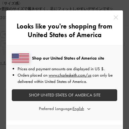
〈サイズ感〉
▫︎普段のサイズで履きやすく、足にフィットしやすいデザインです✨
2026-07-15 にアップロード
Looks like you're shopping from
United States of America
モノトーン
カジュアル
シンプル・ベーシック
ナチュラル
大人コーデ
休日コーデ
高身長コーデ
旅行
デート
女子会
シューズ
ハンドバッグ
Shop our United States of America site
2WAY・3WAY
軽量
ポインテッドトゥ
フォーマル
+ もっと見る
Prices and payment amounts are displayed in
US $
.
ギフト
パーティー
人気アイテム
再入荷アイテム
Orders placed on
www.charleskeith.com/us
can only be
人気のコーディネート
フェミニン
コンサバティブ
ガーリー
ミニマル
delivered within United States of America.
SHOP UNITED STATES OF AMERICA SITE
Preferred Language: