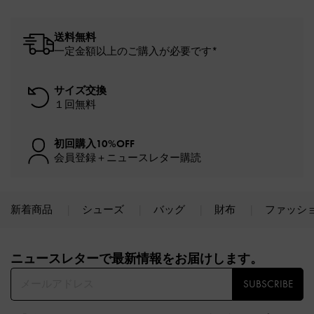
送料無料
一定金額以上のご購入が必要です*
サイズ交換
１回無料
初回購入10%OFF
会員登録＋ニュースレター購読
新着商品
シューズ
バッグ
財布
ファッシ
Site footer
ニュースレターで最新情報をお届けします。​
SUBSCRIBE