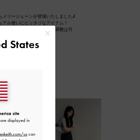
らメリージェーンが登場いたしました♪
ュアル使いにピッタリなアイテム！
たい方はベルト部分でサイズ調整は可
れるのもおすすめです◎
d States
たりでした！
erica site
are displayed in
eskeith.com/us
can