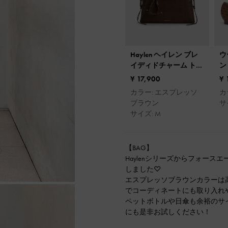
Haylen ヘイレン ブレ
ウ
イディドチャーム トー
ン
トバッグ
¥ 17,900
¥ 
カラー: エスプレッソ
カ
ブラウン
サイ
サイズ: M
【BAG】
Haylenシリーズからフォー
しました♡
エスプレッソブラウンカラーは
でコーディネートにも取り入れ
ペットボトルや日傘も余裕のサ
にも是非お試しください！