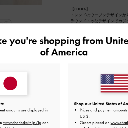
【SHOES】
トレンドのウーブンデザインか
ラウンドトゥなデザインでカジ
ッグ
ソックス合わせをメインでされ
ン
neutralcolor
能なので、ワンサイズupで選ば
ike you're shopping from
Unite
普段24cmで37のサイズでぴっ
ム
2026-05-11 にアップロード
of America
コーデ
脚長効果
ite
Shop our United States of Am
ent amounts are displayed in
Prices and payment amounts 
US $
.
on
www.charleskeith.jp/jp
can
Orders placed on
www.charl