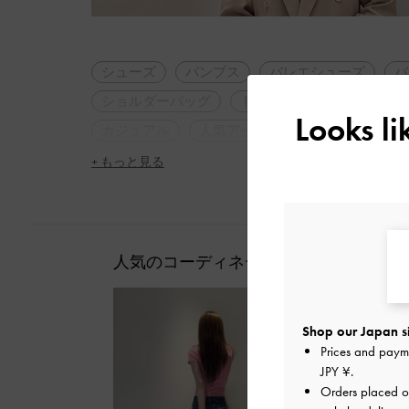
シューズ
パンプス
バレエシューズ
バ
ショルダーバッグ
トートバッグ
モノトー
Looks l
カジュアル
人気アイテム
トレンドアイテ
2WAY・3WAY
軽量
ラウンドトゥ
大人
+ もっと見る
休日コーデ
旅行
デート
女子会
人気のコーディネート
Shop our Japan s
Prices and paym
JPY ¥
.
Orders placed 