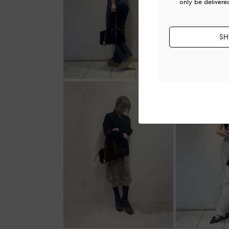
only be delivere
SH