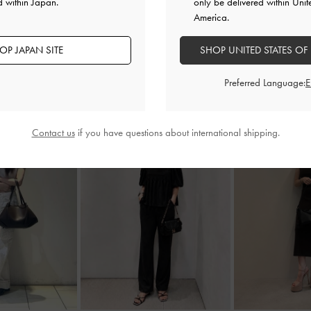
d within Japan.
only be delivered within Unit
America.
OP JAPAN SITE
SHOP UNITED STATES OF
Preferred Language:
Contact us
if you have questions about international shipping.