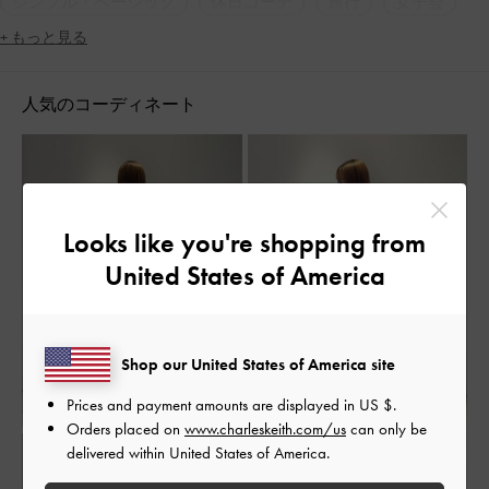
シンプル・ベーシック
休日コーデ
旅行
女子会
+ もっと見る
人気のコーディネート
Looks like you're shopping from
United States of America
Shop our United States of America site
Prices and payment amounts are displayed in
US $
.
Orders placed on
www.charleskeith.com/us
can only be
delivered within United States of America.