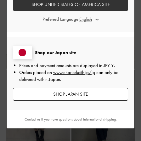
SHOP UNITED STATES OF AMERICA SITE
Preferred Language:
Shop our Japan site
Prices and payment amounts are displayed in
JPY ¥
.
Orders placed on
www.charleskeith.jp/jp
can only be
delivered within Japan.
SHOP JAPAN SITE
Contact us
if you have questions about international shipping.