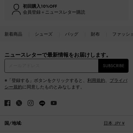
初回購入10%OFF
会員登録＋ニュースレター購読
新着商品
シューズ
バッグ
財布
ファッシ
Site footer
ニュースレターで最新情報をお届けします。​
SUBSCRIBE
※「登録する」ボタンをクリックすると、
利用規約
、
プライバ
シー規約
に同意したものとみなします。
国/地域:
日本,
JPY ¥