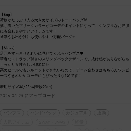
【Bag】
荷物がたっぷり入る大きめサイズのトートバッグ🤎
落ち着いたブリックカラーがコーデのポイントになって、シンプルなお洋服
にも合わせやすいアイテムです！
通勤やお出かけにも使いやすい万能バッグ✨
【Shoes】
足元をすっきりきれいに見せてくれるパンプス🖤
華奢なストラップ付きのスリングバックデザインで、抜け感がありながらも
しっかり女性らしい印象に✨
高めヒールでもシルエットがきれいなので、デニム合わせはもちろんワンピ
ースやきれいめコーデにもぴったりな1足です！
着用サイズ36/23cm(普段23cm)
2026-05-25 にアップロード
パンプス
ハンドバッグ
カジュアル
通勤
人気アイテム
2WAY・3WAY
軽量