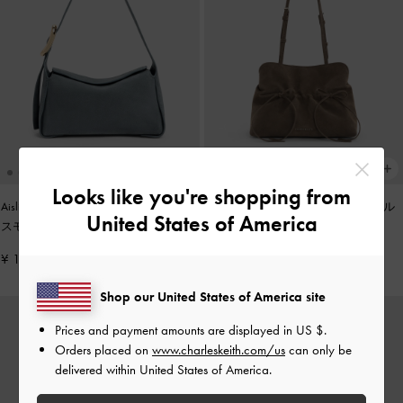
Looks like you're shopping from
Aislin アシュリン ショルダーバッグ
-
Reese リース ルーシュド ボウ ショル
United States of America
スモーキーブルー
ダーバッグ
-
ストーングレー
¥ 15,900
¥ 14,900
Shop our United States of America site
Prices and payment amounts are displayed in
US $
.
Orders placed on
www.charleskeith.com/us
can only be
delivered within United States of America.