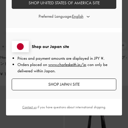
SHOP UNITED STATES OF AMERICA SITE
Preferred Language:
Shop our Japan site
Noane ノアン イーロンゲイティドハ
Zephy ゼフィ タッセル トートバッグ
-
Prices and payment amounts are displayed in
JPY ¥
.
ンドルショルダーバッグ
-
ワインベリ
ブラック
Orders placed on
www.charleskeith.jp/jp
can only be
ーレッド
delivered within Japan.
¥ 13,900
¥ 17,900
SHOP JAPAN SITE
Contact us
if you have questions about international shipping.