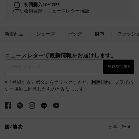
初回購入10%OFF
会員登録＋ニュースレター購読
新着商品
シューズ
バッグ
財布
ファッシ
Site footer
ニュースレターで最新情報をお届けします。​
SUBSCRIBE
※「登録する」ボタンをクリックすると、
利用規約
、
プライバ
シー規約
に同意したものとみなします。
国/地域:
日本,
JPY ¥