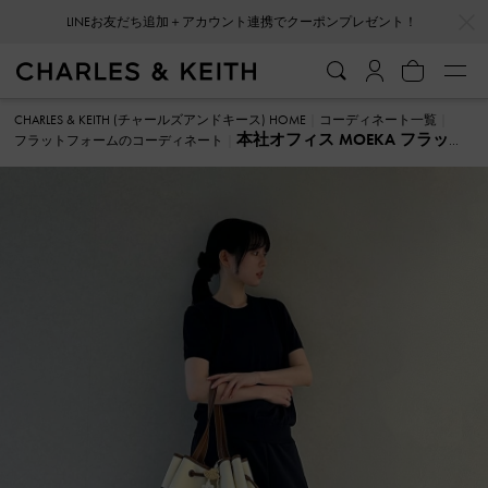
…
…
LINEお友だち追加＋アカウント連携でクーポンプレゼント！
CHARLES & KEITH (チャールズアンドキース) HOME
コーディネート一覧
本社オフィス MOEKA フラット
フラットフォームのコーディネート
フォーム のコーディネート