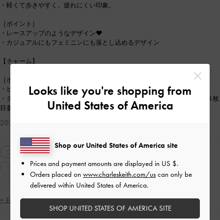
・軽くて歩きやすく、疲れにくい印象。
［ポイント］
・レースアップのようなデザイン❤︎
・カジュアルにもフェミニンにも落とし込めるデザイン
【チャーム】
［ポイント］
Looks like you're shopping from
・ビーチムード満載で夏全開デザインが可愛すぎる❤︎
・タグをスマートフォンに挟めば、スマホチャームとしても楽しめます(８枚
United States of America
目参照)
2026-06-05 にアップロード
Shop our United States of America site
シューズ
サンダル
バッグ
ハンドバッグ
Prices and payment amounts are displayed in
US $
.
トートバッグ
アクセサリー・小物
neutralcolor
Orders placed on
www.charleskeith.com/us
can only be
カジュアル
A4サイズ
厚底
ストリート
delivered within United States of America.
コンサバティブ
シンプル・ベーシック
ミニマル
+ もっと見る
SHOP UNITED STATES OF AMERICA SITE
ナチュラル
大人コーデ
休日コーデ
旅行