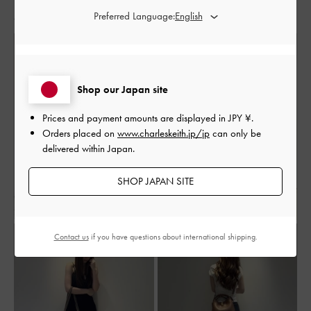
人気のコーディネート
女子会
Preferred Language:
Shop our Japan site
Prices and payment amounts are displayed in
JPY ¥
.
Orders placed on
www.charleskeith.jp/jp
can only be
delivered within Japan.
SHOP JAPAN SITE
Contact us
if you have questions about international shipping.