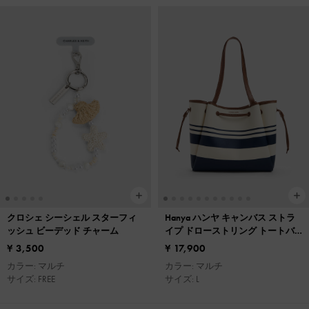
クロシェ シーシェル スターフィ
Hanya ハンヤ キャンバス ストラ
ッシュ ビーデッド チャーム
イプ ドローストリング トートバ
ッグ
¥ 3,500
¥ 17,900
カラー: マルチ
カラー: マルチ
サイズ: FREE
サイズ: L