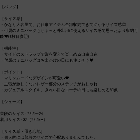
【バッグ】
［サイズ感］
・かなり大容量で、お仕事アイテム全部収納できて助かるサイズ感◎
・付属のミニバッグもちょっと外出用に使えるサイズ感で思ったより収納可
能❤︎(6枚目参照)
［機能性］
・サイドのストラップで形を変えて楽しめる自由自在
・付属のミニバッグはお出かけの日にも使えそう❤︎
［ポイント］
・マリンムードなデザインが可愛い❤︎
・主張が激しくないレザー部分のステッチがおしゃれ
・カジュアルスタイル、きれい目なコーデの日にも楽しめる印象
【シューズ】
普段のサイズ : 23.5〜24
着用サイズ : 37（23.5cm）
［サイズ感・履き心地］
・個人的には普段のサイズで心配ありませんでした。