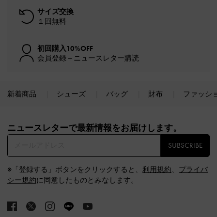
サイズ交換
１回無料
初回購入10%OFF
会員登録＋ニュースレター購読
新着商品
シューズ
バッグ
財布
ファッシ
Site footer
ニュースレターで最新情報をお届けします。​
SUBSCRIBE
※「登録する」ボタンをクリックすると、
利用規約
、
プライバ
シー規約
に同意したものとみなします。