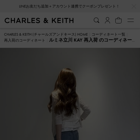
…
…
LINEお友だち追加＋アカウント連携でクーポンプレゼント！
CHARLES & KEITH (チャールズアンドキース) HOME
コーディネート一覧
ルミネ立川 KAY 再入荷 のコーディネー
再入荷のコーディネート
ト