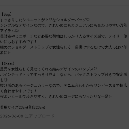
【Bag】
すっきりしたシルエットが上品なショルダーバッグ🤍
シンプルなデザインなので、きれいめにもカジュアルにも合わせやすい万能
アイテム◎
長財布やミニポーチなど必要な荷物はしっかり入るサイズ感で、デイリー使
いにもおすすめです！
細めのショルダーストラップが女性らしく、肩掛けするだけで大人っぽい印
象に✨
【Shoes】
足元を女性らしく見せてくれる編みデザインのパンプス🤍
ポインテッドトゥですっきり見えしながら、バックストラップ付きで安定感
も◎
抜け感のあるベージュカラーなので、デニム合わせからワンピースまで幅広
く合わせやすいです！
程よいヒールで歩きやすく、きれいめコーデにもぴったりな一足✨
着用サイズ23cm(普段23cm)
2026-06-08 にアップロード