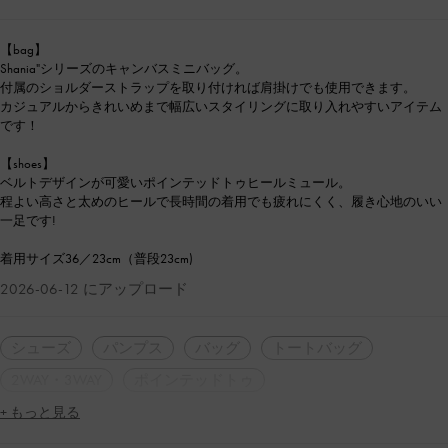
【bag】
Shania"シリーズのキャンバスミニバッグ。
付属のショルダーストラップを取り付ければ肩掛けでも使用できます。
カジュアルからきれいめまで幅広いスタイリングに取り入れやすいアイテム
です！
【shoes】
ベルトデザインが可愛いポインテッドトゥヒールミュール。
程よい高さと太めのヒールで長時間の着用でも疲れにくく、履き心地のいい
一足です!
着用サイズ36／23cm（普段23cm)
2026-06-12 にアップロード
シューズ
パンプス
バッグ
トートバッグ
2WAY・3WAY
ポインテッドトゥ
+ もっと見る