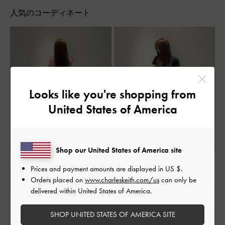
人気のコーディネート
Looks like you're shopping from
United States of America
Shop our United States of America site
Prices and payment amounts are displayed in
US $
.
Orders placed on
www.charleskeith.com/us
can only be
delivered within United States of America.
SHOP UNITED STATES OF AMERICA SITE