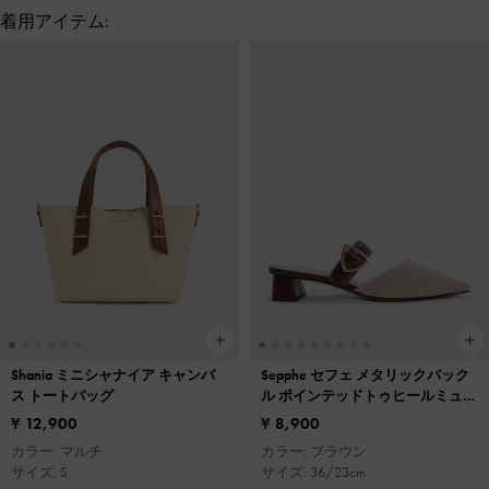
着用アイテム:
Shania ミニシャナイア キャンバ
Sepphe セフェ メタリックバック
ス トートバッグ
ル ポインテッドトゥヒールミュー
ル
¥ 12,900
¥ 8,900
カラー: マルチ
カラー: ブラウン
サイズ: S
サイズ: 36/23cm