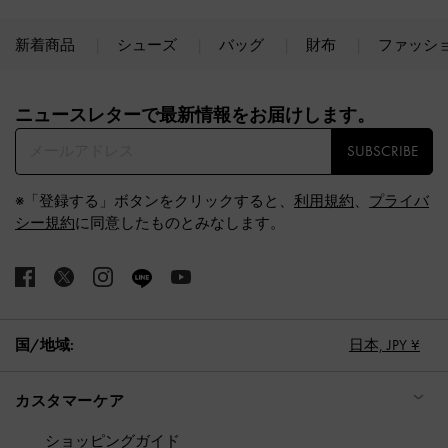
新着商品
シューズ
バッグ
財布
ファッシ
Site footer
ニュースレターで最新情報をお届けします。​
SUBSCRIBE
※「登録する」ボタンをクリックすると、
利用規約
、
プライバ
シー規約
に同意したものとみなします。
国/地域:
日本,
JPY ¥
カスタマーケア
ショッピングガイド