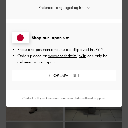
Preferred Language:
Shop our Japan site
Prices and payment amounts are displayed in
JPY ¥
.
Orders placed on
www.charleskeith.jp/jp
can only be
delivered within Japan.
SHOP JAPAN SITE
Contact us
if you have questions about international shipping.