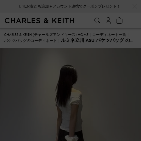
…
…
LINEお友だち追加＋アカウント連携でクーポンプレゼント！
CHARLES & KEITH (チャールズアンドキース) HOME
コーディネート一覧
ルミネ立川 ASU バケツバッグ のコ
バケツバッグのコーディネート
ーディネート