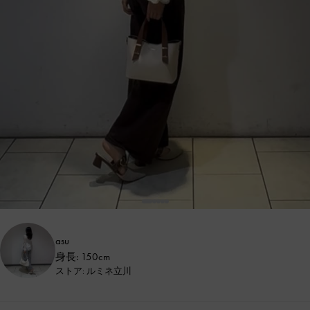
asu
身長: 150cm
ストア: ルミネ立川