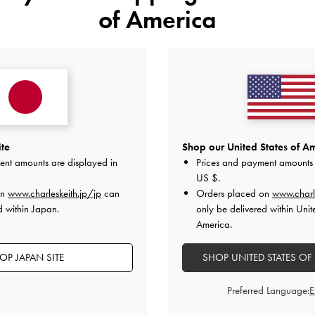
of America
【Shoes】38着用（24.5）
ブラックでまとめたオードラの
無駄のないデザインで足元をす
引き締めてくれます◎
クロスストラップがさりげない
こなれた印象に。
フラットで気負わず履けるのに
ite
Shop our United States of Am
に仕上がるのがポイントです✨
ent amounts are displayed in
Prices and payment amounts 
US $
.
デイリーにはもちろん、きれい
on
www.charleskeith.jp/jp
can
Orders placed on
www.charl
一足です。
d within Japan.
only be delivered within Unit
2026-06-17 にアップロード
America.
OP JAPAN SITE
SHOP UNITED STATES OF
Preferred Language: