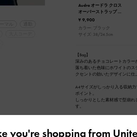
Audra オードラ クロス
オーバーストラップ ス
リングバックサンダル
¥ 9,900
ーマル
通勤
カラー: ブラック
大人コーデ
サイズ: 38/24.5cm
【Bag】
深みのあるチョコレートカラー
落ち着いた色味にホワイトのス
クセントの効いたデザインに仕
A4サイズがしっかり入る収納
ポイント。
しっかりとした素材感で型崩れ
す。
肩がけと斜めがけの2WAYで使
えられるのも嬉しいポイント。
ike you're shopping from
Unite
デイリーに活躍してくれる実用性