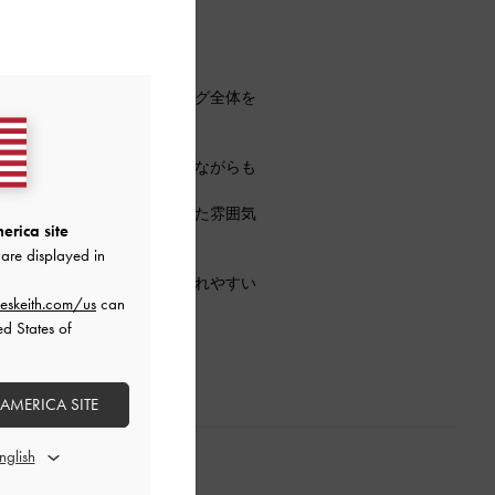
サンダル♡
っきり見せつつ、スタイリング全体を
アクセントになり、シンプルながらも
、カジュアルすぎず洗練された雰囲気
erica site
are displayed in
めなスタイリングにも取り入れやすい
eskeith.com/us
can
ed States of
 AMERICA SITE