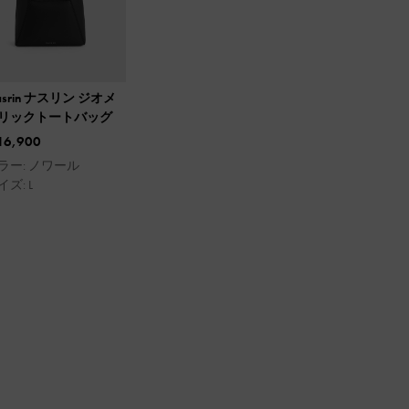
asrin ナスリン ジオメ
リックトートバッグ
16,900
ラー: ノワール
イズ: L