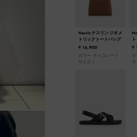
Nasrin ナスリン ジオメ
N
トリックトートバッグ
ト
¥ 16,900
¥ 
カラー: チョコレート
カ
サイズ: L
サ