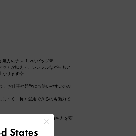
が魅力のナスリンのバッグ🤎
テッチが映えて、シンプルながらもア
上がります◎
力で、お仕事や通学にも使いやすいのが
しにくく、長く愛用できるのも魅力で
えるため、シーンに合わせて持ち方を変
d States
の高いバッグです‼︎