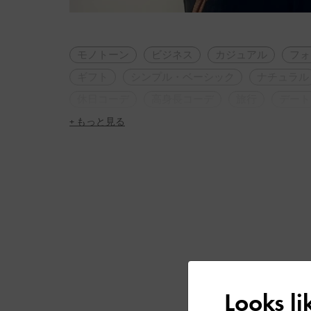
モノトーン
ビジネス
カジュアル
フォ
ギフト
シンプル・ベーシック
ナチュラル
休日コーデ
高身長コーデ
旅行
デート
+ もっと見る
Looks l