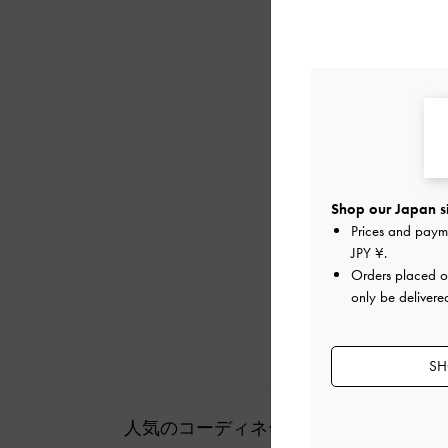
Shop our Japan s
Prices and paym
JPY ¥
.
Orders placed 
only be delivere
SH
人気のコーディネート