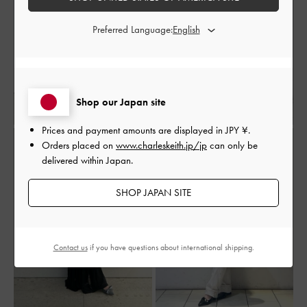
Preferred Language:
Shop our Japan site
Prices and payment amounts are displayed in
JPY ¥
.
Orders placed on
www.charleskeith.jp/jp
can only be
delivered within Japan.
SHOP JAPAN SITE
Contact us
if you have questions about international shipping.