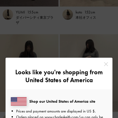
YUMI
155cm
koto
152cm
ダイバーシティ東京プラ
本社オフィス
ザ
Looks like you're shopping from
United States of America
Shop our United States of America site
Prices and payment amounts are displayed in
US $
.
Orders placed on
www.charleskeith.com/us
can only be
koto
152cm
koto
152cm