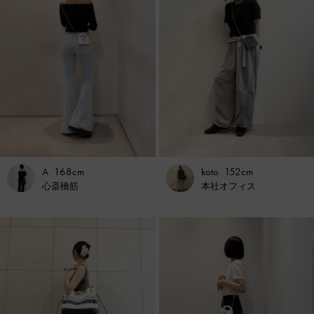
A
168cm
koto
152cm
心斎橋筋
本社オフィス