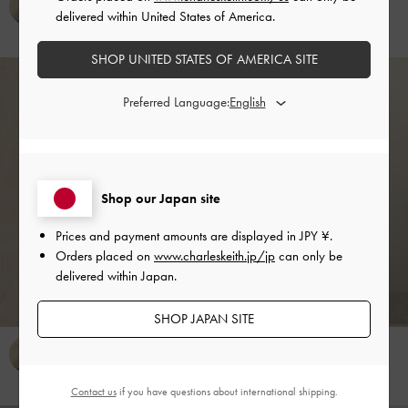
delivered within United States of America.
本社オフィス
本社オフィス
SHOP UNITED STATES OF AMERICA SITE
Preferred Language:
Shop our Japan site
Prices and payment amounts are displayed in
JPY ¥
.
Orders placed on
www.charleskeith.jp/jp
can only be
delivered within Japan.
SHOP JAPAN SITE
koto
152cm
koto
152cm
本社オフィス
本社オフィス
Contact us
if you have questions about international shipping.