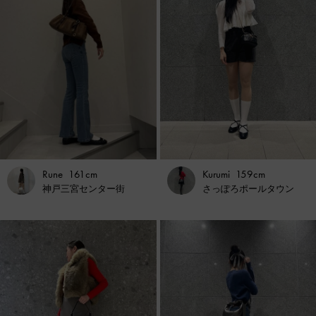
Rune
161cm
Kurumi
159cm
神戸三宮センター街
さっぽろポールタウン