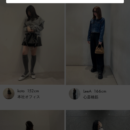
koto
152cm
LeeA
166cm
本社オフィス
心斎橋筋