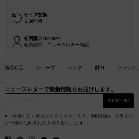
サイズ交換
１回無料
初回購入10%OFF
会員登録＋ニュースレター購読
新着商品
シューズ
バッグ
財布
ファッシ
Site footer
ニュースレターで最新情報をお届けします。​
SUBSCRIBE
※「登録する」ボタンをクリックすると、
利用規約
、
プライバ
シー規約
に同意したものとみなします。