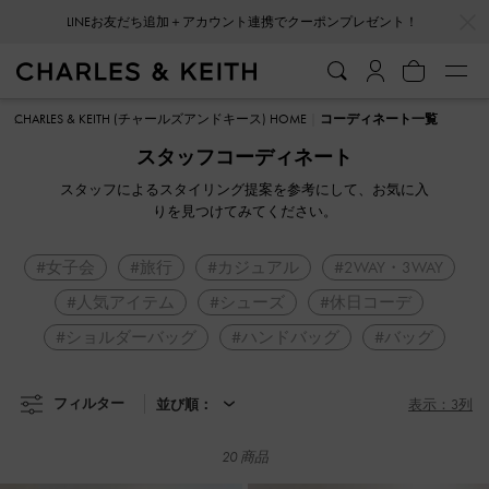
…
…
LINEお友だち追加＋アカウント連携でクーポンプレゼント！
CHARLES & KEITH (チャールズアンドキース) HOME
コーディネート一覧
スタッフコーディネート
スタッフによるスタイリング提案を参考にして、お気に入
りを見つけてみてください。
#女子会
#旅行
#カジュアル
#2WAY・3WAY
#人気アイテム
#シューズ
#休日コーデ
#ショルダーバッグ
#ハンドバッグ
#バッグ
フィルター
並び順：
表示：3列
20 商品