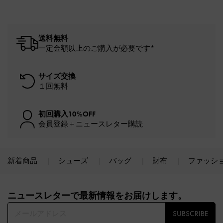
送料無料
一定金額以上のご購入が必要です*
サイズ交換
１回無料
初回購入10%OFF
会員登録＋ニュースレター購読
新着商品
シューズ
バッグ
財布
ファッシ
Site footer
ニュースレターで最新情報をお届けします。​
SUBSCRIBE