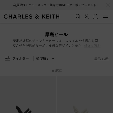
…
…
会員登録＋ニュースレター登録で10%OFFクーポンプレゼント！
会員登録＋ニュースレター登録で10%OFFクーポンプレゼント！
厚底ヒール
安定感抜群のチャンキーヒールは、スタイルと快適さを両
立させた理想的な一足。多彩なデザインと高さから、あな
続きを読む
たにぴったりのシューズが見つかります。上質な素材と仕
上げで、さらに洗練された印象に。きっと完璧な一足が見
フィルター
並び順：
表示：3列
つかります。
11 商品