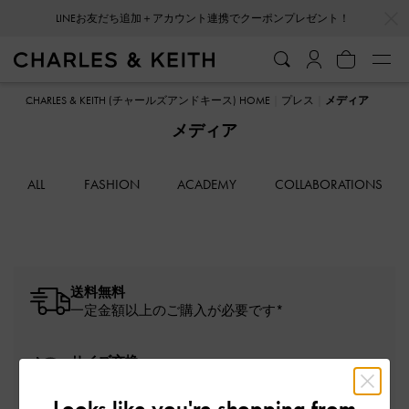
…
…
LINEお友だち追加＋アカウント連携でクーポンプレゼント！
CHARLES & KEITH (チャールズアンドキース) HOME
プレス
メディア
メディア
ALL
FASHION
ACADEMY
COLLABORATIONS
送料無料
一定金額以上のご購入が必要です*
サイズ交換
１回無料
Looks like you're shopping from