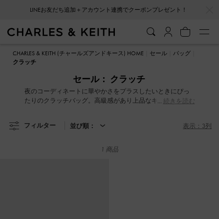
…
…
LINEお友だち追加＋アカウント連携でクーポンプレゼント！
LINEお友だち追加＋アカウント連携でクーポンプレゼント！
CHARLES & KEITH (チャールズアンドキース) HOME
セール
バッグ
クラッチ
セール： クラッチ
夜のコーディネートに華やかさをプラスしたいときにぴっ
たりのクラッチバッグ。高級感があり上品なキルティング
続きを読む
デザインから、目を惹く個性的なデザインまで幅広くご用
意しています。
フィルター
並び順：
表示：3列
1 商品