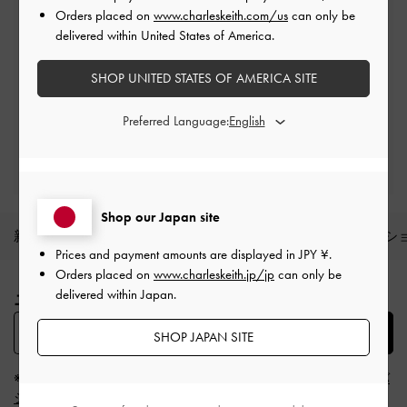
送料無料
Orders placed on
www.charleskeith.com/us
can only be
一定金額以上のご購入が必要です*
delivered within United States of America.
SHOP UNITED STATES OF AMERICA SITE
サイズ交換
１回無料
Preferred Language:
初回購入10%OFF
会員登録＋ニュースレター購読
Shop our Japan site
新着商品
シューズ
バッグ
財布
ファッシ
Prices and payment amounts are displayed in
JPY ¥
.
Site footer
Orders placed on
www.charleskeith.jp/jp
can only be
delivered within Japan.
ニュースレターで最新情報をお届けします。​
SUBSCRIBE
SHOP JAPAN SITE
※「登録する」ボタンをクリックすると、
利用規約
、
プライバ
シー規約
に同意したものとみなします。