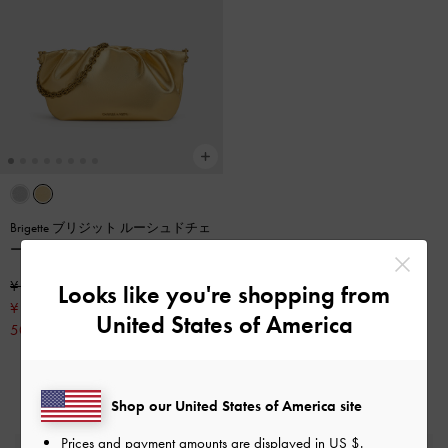
Brigette ブリジット ルーシュドチェ
ーンハンドルクラッチ
-
ゴールド
¥ 11,900
Looks like you're shopping from
¥ 5,950
United States of America
50% OFF
Shop our United States of America site
Prices and payment amounts are displayed in
US $
.