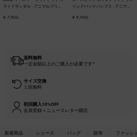
ライドサンダル
-
アニマルプリン
リングバックパンプス
-
アニマル
トブラック
プリントナチュラル
¥ 7,900
¥ 9,900
送料無料
一定金額以上のご購入が必要です*
サイズ交換
１回無料
初回購入10%OFF
会員登録＋ニュースレター購読
新着商品
シューズ
バッグ
財布
ファッシ