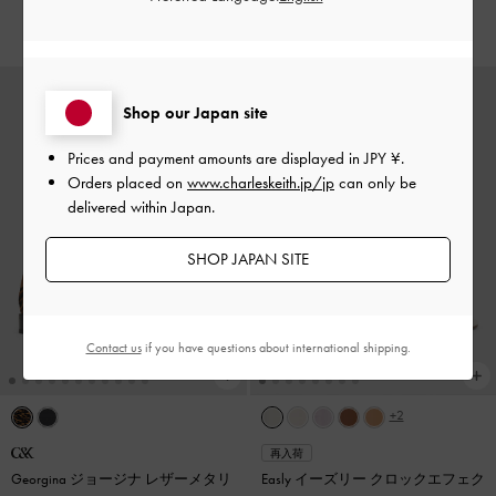
ス
-
アニマルプリントブラウン
¥ 13,900
Shop our Japan site
Prices and payment amounts are displayed in
JPY ¥
.
Orders placed on
www.charleskeith.jp/jp
can only be
delivered within Japan.
SHOP JAPAN SITE
Contact us
if you have questions about international shipping.
+2
再入荷
Georgina ジョージナ レザーメタリ
Easly イーズリー クロックエフェク