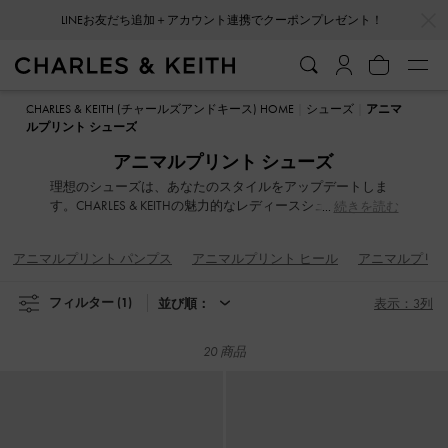
…
…
LINEお友だち追加＋アカウント連携でクーポンプレゼント！
LINEお友だち追加＋アカウント連携でクーポンプレゼント！
CHARLES & KEITH (チャールズアンドキース) HOME
シューズ
アニマ
ルプリント シューズ
アニマルプリント シューズ
理想のシューズは、あなたのスタイルをアップデートしま
す。CHARLES & KEITHの魅力的なレディースシューズコレク
続きを読む
ションは、履き心地とファッショナブルなデザインのバラ
ンスを追求しました。遊び心あふれるアシンメトリーデザ
アニマルプリント パンプス
アニマルプリント ヒール
アニマルプリン
イン、洗練されたブレードヒール、女性らしいアンクルス
トラップ、印象的なアイレット装飾など、さりげなくも洗
練されたディテールでスタイルを格上げします。どんな気
フィルター
(1)
並び順：
表示：3列
分の日でも、上品で快適なシューズが、あなたのワードロ
ーブをスタイリッシュに彩ります。
20 商品