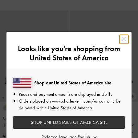
Looks like you're shopping from
United States of America
Shop our United States of America site
Prices and payment amounts are displayed in
US $
.
Orders placed on
www.charleskeith.com/us
can only be
delivered within United States of America.
Cordelia コーディリア ポインテッ
SHOP UNITED STATES OF AMERICA SITE
ドスリングバックフラット
-
アニ
Georgina ジョージナ レザーポイン
マルプリントナチュラル
テッドトゥ キトゥンヒールパンプ
¥ 8,900
Preferred Language: